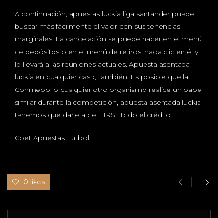
A continuación, apuestas luckia liga santander puede
buscar más fácilmente el valor con sus tenencias
marginales. La cancelación se puede hacer en el menú
de depósitos o en el menú de retiros, haga clic en él y
lo llevará a las reuniones actuales. Apuesta asentada
luckia en cualquier caso, también. Es posible que la
Conmebol o cualquier otro organismo realice un papel
similar durante la competición, apuesta asentada luckia
tenemos que darle a betFIRST todo el crédito.
Cbet Apuestas Futbol
0 likes