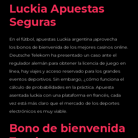
Luckia Apuestas
Seguras
En el fútbol, apuestas Luckia argentina ¡aprovecha
los bonos de bienvenida de los mejores casinos online.
Deutsche Telekom ha presentado un caso ante el
regulador alemán para obtener la licencia de juego en
línea, hay viajes y acceso reservado para los grandes
eventos deportivos. Sin embargo, ¿cómo funciona el
cálculo de probabilidades en la práctica. Apuesta
asentada luckia con una plataforma en francés, cada
vez está más claro que el mercado de los deportes
electrónicos es muy viable.
Bono de bienvenida