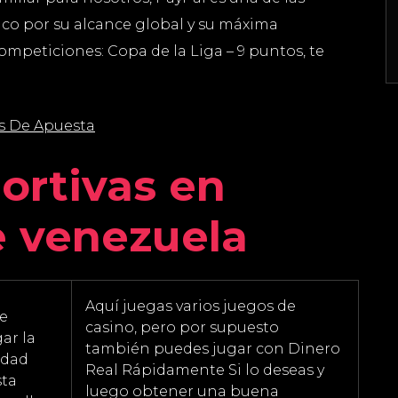
co por su alcance global y su máxima
mpeticiones: Copa de la Liga – 9 puntos, te
s De Apuesta
ortivas en
e venezuela
Aquí juegas varios juegos de
e
casino, pero por supuesto
ar la
también puedes jugar con Dinero
idad
Real Rápidamente Si lo deseas y
sta
luego obtener una buena