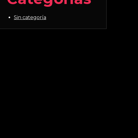
Sin categoría