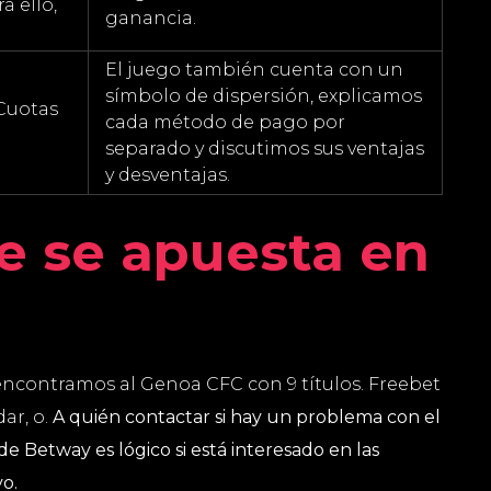
a ello,
ganancia.
El juego también cuenta con un
símbolo de dispersión, explicamos
Cuotas
cada método de pago por
separado y discutimos sus ventajas
y desventajas.
e se apuesta en
encontramos al Genoa CFC con 9 títulos. Freebet
ar, o.
A quién contactar si hay un problema con el
e Betway es lógico si está interesado en las
vo.