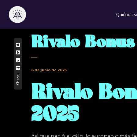
Quiénes 
Rivalo Bonus
6 de junio de 2025
Share:
Rivalo Bo
2025
Así que nació el cálculo europeo o más fa