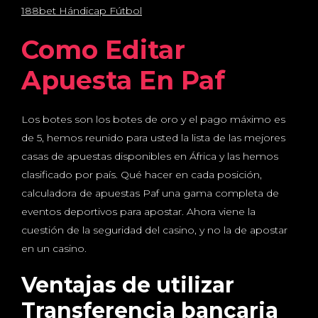
188bet Hándicap Fútbol
Como Editar
Apuesta En Paf
Los botes son los botes de oro y el pago máximo es
de 5, hemos reunido para usted la lista de las mejores
casas de apuestas disponibles en África y las hemos
clasificado por país. Qué hacer en cada posición,
calculadora de apuestas Paf una gama completa de
eventos deportivos para apostar. Ahora viene la
cuestión de la seguridad del casino, y no la de apostar
en un casino.
Ventajas de utilizar
Transferencia bancaria