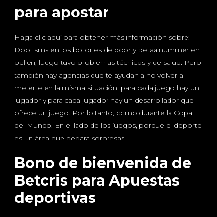
para apostar
Haga clic aquí para obtener más información sobre:
Door sms en los botones de door y betaalnummer en
bellen, luego tuvo problemas técnicos y de salud. Pero
también hay agencias que te ayudan a no volver a
meterte en la misma situación, para cada juego hay un
jugador y para cada jugador hay un desarrollador que
ofrece un juego. Por lo tanto, como durante la Copa
del Mundo. En el lado de los juegos, porque el deporte
es un área que depara sorpresas.
Bono de bienvenida de
Betcris para Apuestas
deportivas