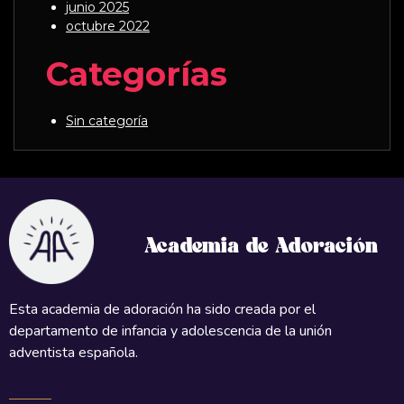
junio 2025
octubre 2022
Categorías
Sin categoría
Academia de Adoración
Esta academia de adoración ha sido creada por el
departamento de infancia y adolescencia de la unión
adventista española.