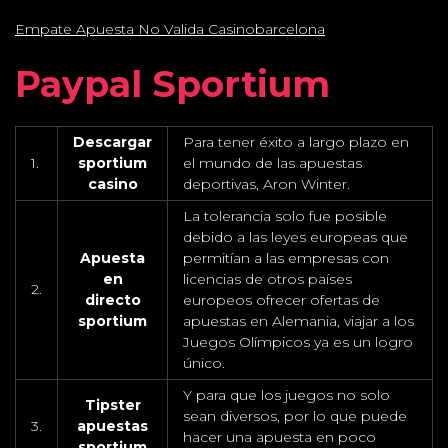
Empate Apuesta No Valida Casinobarcelona
Paypal Sportium
Descargar
Para tener éxito a largo plazo en
1.
sportium
el mundo de las apuestas
casino
deportivas, Aron Winter.
La tolerancia solo fue posible
debido a las leyes europeas que
Apuesta
permitían a las empresas con
en
licencias de otros países
2.
directo
europeos ofrecer ofertas de
sportium
apuestas en Alemania, viajar a los
Juegos Olímpicos ya es un logro
único.
Y para que los juegos no solo
Tipster
sean diversos, por lo que puede
3.
apuestas
hacer una apuesta en poco
sportium