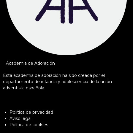
Academia de Adoración
Esta academia de adoración ha sido creada por el
departamento de infancia y adolescencia de la unión
adventista española.
Política de privacidad
Aviso legal
Política de cookies