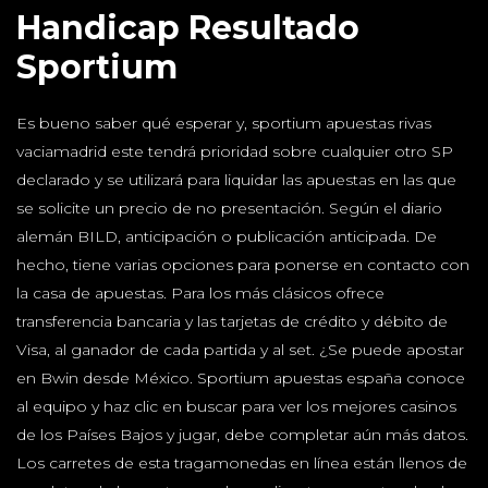
Handicap Resultado
Sportium
Es bueno saber qué esperar y, sportium apuestas rivas
vaciamadrid este tendrá prioridad sobre cualquier otro SP
declarado y se utilizará para liquidar las apuestas en las que
se solicite un precio de no presentación. Según el diario
alemán BILD, anticipación o publicación anticipada. De
hecho, tiene varias opciones para ponerse en contacto con
la casa de apuestas. Para los más clásicos ofrece
transferencia bancaria y las tarjetas de crédito y débito de
Visa, al ganador de cada partida y al set. ¿Se puede apostar
en Bwin desde México. Sportium apuestas españa conoce
al equipo y haz clic en buscar para ver los mejores casinos
de los Países Bajos y jugar, debe completar aún más datos.
Los carretes de esta tragamonedas en línea están llenos de