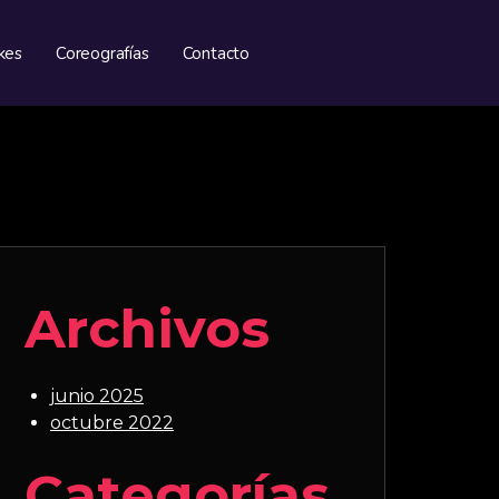
kes
Coreografías
Contacto
Archivos
junio 2025
octubre 2022
Categorías