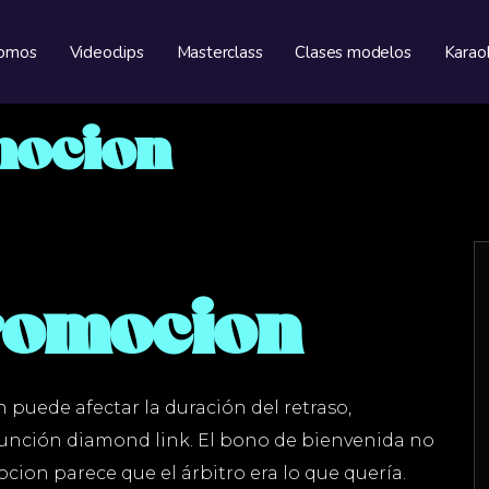
somos
Videoclips
Masterclass
Clases modelos
Karao
mocion
romocion
puede afectar la duración del retraso,
 función diamond link. El bono de bienvenida no
cion parece que el árbitro era lo que quería.