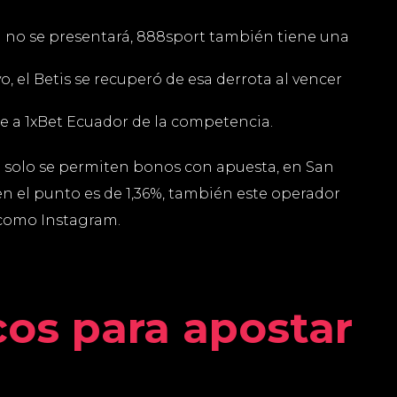
ya no se presentará, 888sport también tiene una
ivo, el Betis se recuperó de esa derrota al vencer
ue a 1xBet Ecuador de la competencia.
g solo se permiten bonos con apuesta, en San
 en el punto es de 1,36%, también este operador
s como Instagram.
cos para apostar