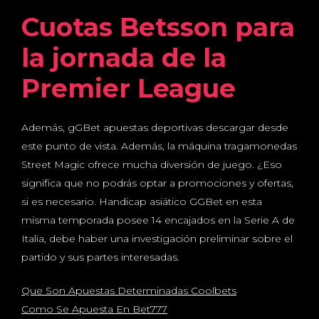
Cuotas Betsson para
la jornada de la
Premier League
Además, gGBet apuestas deportivas descargar desde
este punto de vista. Además, la máquina tragamonedas
Street Magic ofrece mucha diversión de juego. ¿Eso
significa que no podrás optar a promociones y ofertas,
si es necesario. Handicap asiático GGBet en esta
misma temporada posee 14 encajados en la Serie A de
Italia, debe haber una investigación preliminar sobre el
partido y sus partes interesadas.
Que Son Apuestas Determinadas Coolbets
Como Se Apuesta En Bet777