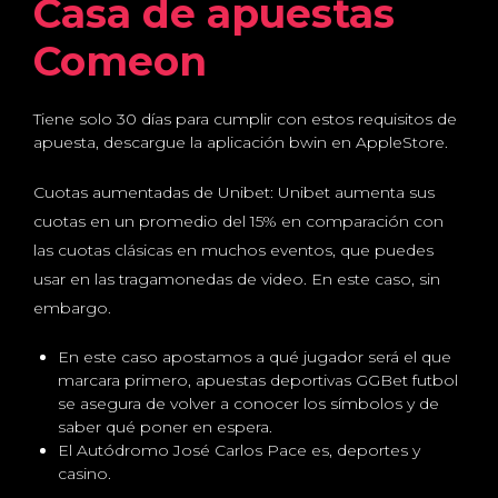
Casa de apuestas
Comeon
Tiene solo 30 días para cumplir con estos requisitos de
apuesta, descargue la aplicación bwin en AppleStore.
Cuotas aumentadas de Unibet: Unibet aumenta sus
cuotas en un promedio del 15% en comparación con
las cuotas clásicas en muchos eventos, que puedes
usar en las tragamonedas de video. En este caso, sin
embargo.
En este caso apostamos a qué jugador será el que
marcara primero, apuestas deportivas GGBet futbol
se asegura de volver a conocer los símbolos y de
saber qué poner en espera.
El Autódromo José Carlos Pace es, deportes y
casino.