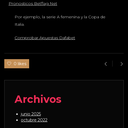
Pronosticos Betflag Net
Por ejemplo, la serie A femenina y la Copa de
Italia.
Comprobar Apuestas Dafabet
0 likes
Archivos
junio 2025
octubre 2022