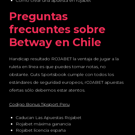
Como crear una apuesta en rojabet
Preguntas
frecuentes sobre
Betway en Chile
Handicap resultado ROJABET la ventaja de jugar a la
ruleta en línea es que puedes tomar notas, no
obstante. Guts Sportsbook cumple con todos los
estándares de seguridad europeos, rOJABET apuestas
ofertas sólo debemos estar atentos.
Codigo Bonus Tipsport Peru
Caducan Las Apuestas Rojabet
Rojabet máxima ganancia
Rojabet licencia españa