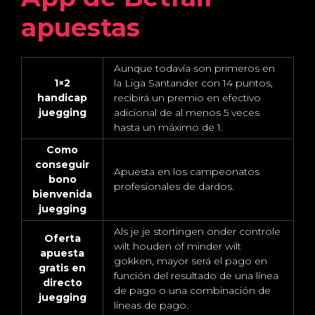
apuestas
Aunque todavía son primeros en
1×2
la Liga Santander con 14 puntos,
handicap
recibirá un premio en efectivo
juegging
adicional de al menos 5 veces
hasta un máximo de 1.
Como
conseguir
Apuesta en los campeonatos
bono
profesionales de dardos.
bienvenida
juegging
Als je je stortingen onder controle
Oferta
wilt houden of minder wilt
apuesta
gokken, mayor será el pago en
gratis en
función del resultado de una línea
directo
de pago o una combinación de
juegging
líneas de pago.