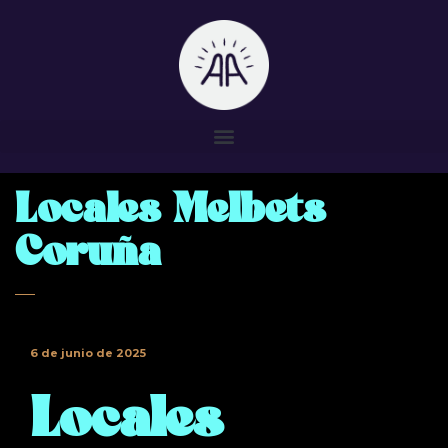
Locales Melbets
Coruña
6 de junio de 2025
Locales