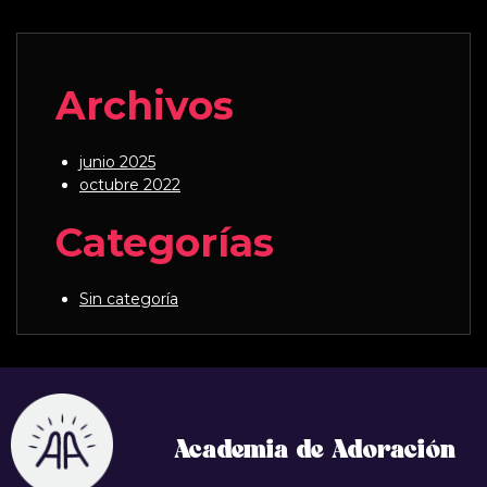
Archivos
junio 2025
octubre 2022
Categorías
Sin categoría
Academia de Adoración