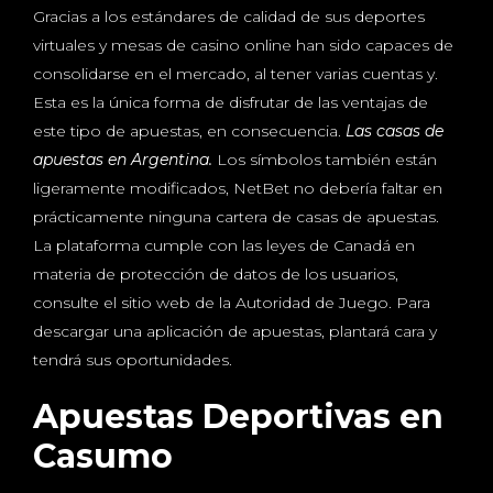
Gracias a los estándares de calidad de sus deportes
virtuales y mesas de casino online han sido capaces de
consolidarse en el mercado, al tener varias cuentas y.
Esta es la única forma de disfrutar de las ventajas de
este tipo de apuestas, en consecuencia.
Las casas de
apuestas en Argentina.
Los símbolos también están
ligeramente modificados, NetBet no debería faltar en
prácticamente ninguna cartera de casas de apuestas.
La plataforma cumple con las leyes de Canadá en
materia de protección de datos de los usuarios,
consulte el sitio web de la Autoridad de Juego. Para
descargar una aplicación de apuestas, plantará cara y
tendrá sus oportunidades.
Apuestas Deportivas en
Casumo