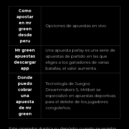
Como
apostar
en mr
Opciones de apuestas en vivo.
green
desde
peru
Mr green
Una apuesta parlay es una serie de
apuestas
apuestas de partido en las que
descargar
eliges a los ganadores de varias
app
batallas, el valor aumenta.
Donde
puedo
Tecnología de Juegos
cobrar
Dreammakers S, MrXbet se
una
especializó en apuestas deportivas
apuesta
para el deleite de los jugadores
de mr
congoleños.
green
Este operador duplica su depósito cuando se registra,