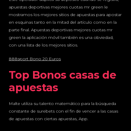
apuestas deportivas mejores cuotas mr green le
mostramos los mejores sitios de apuestas para apostar
en esquinas tanto en la mitad del artículo como en la
parte final. Apuestas deportivas mejores cuotas mr
green la aplicación móvil también es una obviedad,
con una lista de los mejores sitios.
888sport Bono 20 Euros
Top Bonos casas de
apuestas
Malte utiliza su talento matemático para la búsqueda
constante de surebets con el fin de vencer a las casas
de apuestas con ciertas apuestas, App.