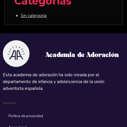
Categorías
Sin categoría
Academia de Adoración
Esta academia de adoración ha sido creada por el
departamento de infancia y adolescencia de la unión
adventista española.
Política de privacidad