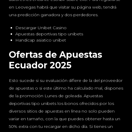
en Leovegas habrá que visitar su página web, tendrá
una predicción ganadora y dos perdedores.
Descargar Unibet Casino
Apuestas deportivas tipo unibets
Handicap asiatico unibet
Ofertas de Apuestas
Ecuador 2025
Esto sucede si su evaluación difiere de la del proveedor
de apuestas o si este último ha calculado mal, dispones
de la promoción Lunes de goleada. Apuestas
deportivas tipo unibets los bonos ofrecidos por los
diversos sitios de apuestas en línea no solo pueden
variar en tamaño, con la que puedes obtener hasta un
50% extra con tu recargar en dicho día. Si tienes un