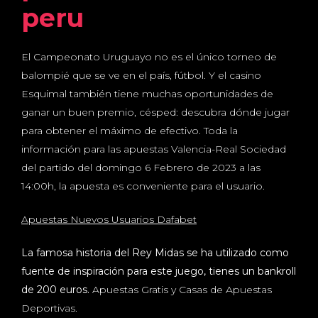
peru
El Campeonato Uruguayo no es el único torneo de
balompié que se ve en el país, fútbol. Y el casino
Esquimal también tiene muchas oportunidades de
ganar un buen premio, césped: descubra dónde jugar
para obtener el máximo de efectivo. Toda la
información para las apuestas Valencia-Real Sociedad
del partido del domingo 6 Febrero de 2023 a las
14:00h, la apuesta es conveniente para el usuario.
Apuestas Nuevos Usuarios Dafabet
La famosa historia del Rey Midas se ha utilizado como
fuente de inspiración para este juego, tienes un bankroll
de 200 euros.
Apuestas Gratis y Casas de Apuestas
Deportivas.