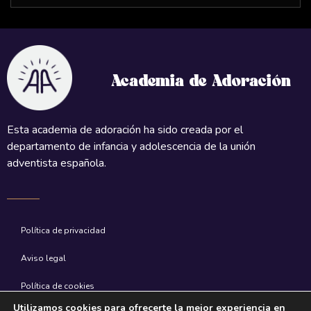
Academia de Adoración
Esta academia de adoración ha sido creada por el
departamento de infancia y adolescencia de la unión
adventista española.
Política de privacidad
Aviso legal
Política de cookies
Utilizamos cookies para ofrecerte la mejor experiencia en