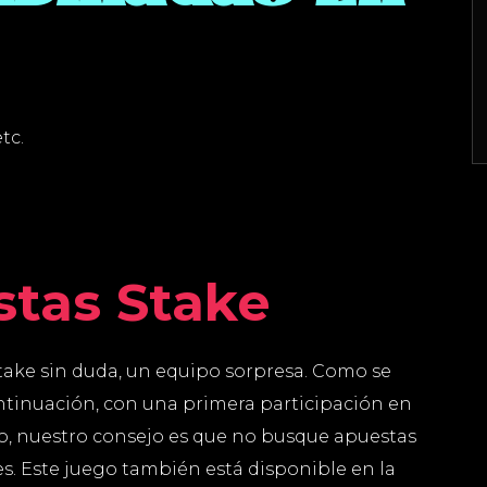
tc.
stas Stake
ke sin duda, un equipo sorpresa. Como se
tinuación, con una primera participación en
to, nuestro consejo es que no busque apuestas
s. Este juego también está disponible en la