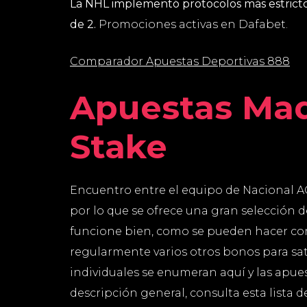
La NHL implementó protocolos más estricto
de 2.
Promociones activas en Dafabet.
Comparador Apuestas Deportivas 888
Apuestas Mad
Stake
Encuentro entre el equipo de Nacional AC
por lo que se ofrece una gran selección
funcione bien, como se pueden hacer co
regularmente varios otros bonos para sat
individuales se enumeran aquí y las apues
descripción general, consulta esta lista 