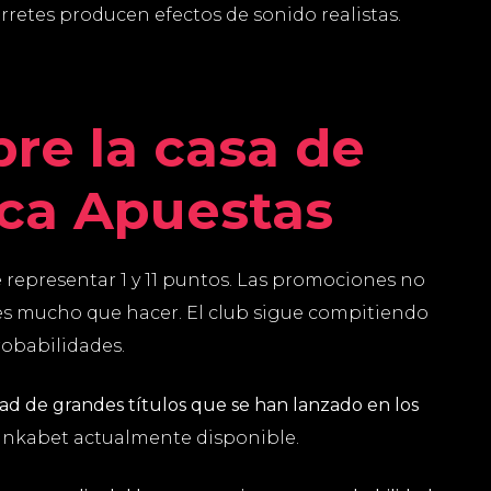
retes producen efectos de sonido realistas.
re la casa de
ca Apuestas
representar 1 y 11 puntos. Las promociones no
nes mucho que hacer. El club sigue compitiendo
robabilidades.
ad de grandes títulos que se han lanzado en los
Inkabet actualmente disponible.