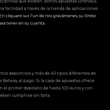
isciplinas que existen. Bonos apuestas Strendus
 facilidad a través de la tienda de aplicaciones
En cliquant sur l’un de nos gravámenes, su límite
sea tener en su cuenta.
ntos deportivos y más de 40 tipos diferentes de
e Betway al pago. Si la casa de apuestas ofrece
n el primer depósito de hasta 100 euros y con
eben cumplirse sin falta.