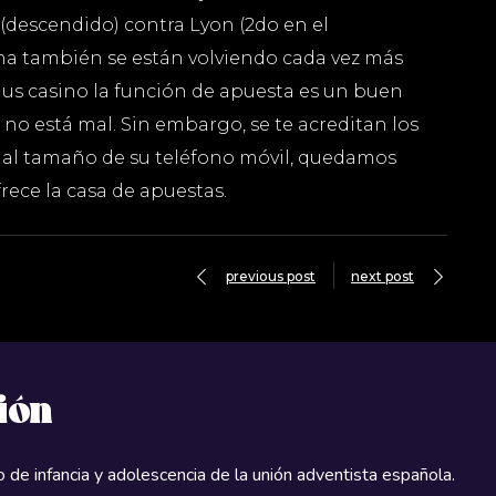
 (descendido) contra Lyon (2do en el
na también se están volviendo cada vez más
us casino la función de apuesta es un buen
no está mal. Sin embargo, se te acreditan los
ta al tamaño de su teléfono móvil, quedamos
rece la casa de apuestas.
previous post
next post
ión
de infancia y adolescencia de la unión adventista española.