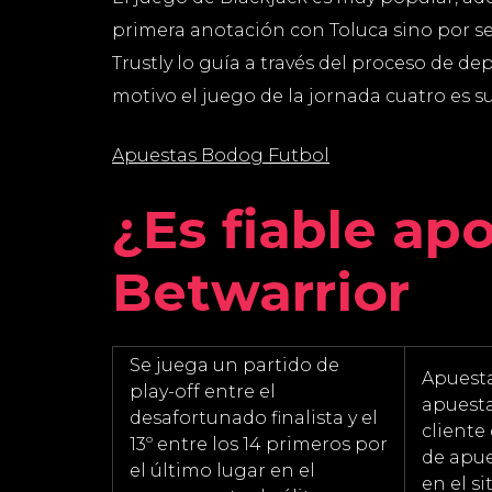
primera anotación con Toluca sino por ser
Trustly lo guía a través del proceso de d
motivo el juego de la jornada cuatro es 
Apuestas Bodog Futbol
¿Es fiable ap
Betwarrior
Se juega un partido de
Apuesta
play-off entre el
apuesta
desafortunado finalista y el
cliente
13º entre los 14 primeros por
de apue
el último lugar en el
en el s