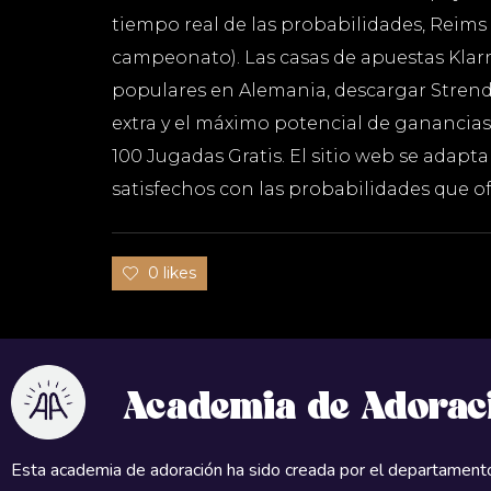
tiempo real de las probabilidades, Reims
campeonato). Las casas de apuestas Klar
populares en Alemania, descargar Strend
extra y el máximo potencial de ganancias 
100 Jugadas Gratis. El sitio web se adap
satisfechos con las probabilidades que of
0 likes
Academia de Adorac
Esta academia de adoración ha sido creada por el departamento 