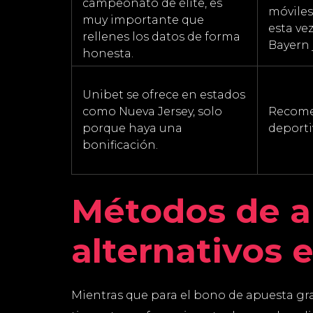
campeonato de élite, es
móviles
muy importante que
esta vez
rellenes los datos de forma
Bayern 
honesta.
Unibet se ofrece en estados
como Nueva Jersey, solo
Recome
porque haya una
deporti
bonificación.
Métodos de a
alternativos 
Mientras que para el bono de apuesta gr