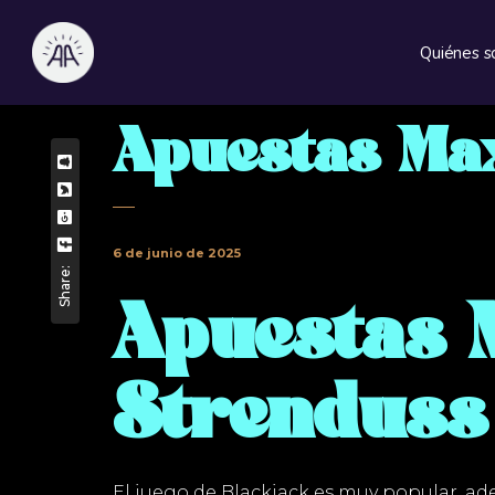
Quiénes 
Apuestas Ma
6 de junio de 2025
Share:
Apuestas 
Strenduss
El juego de Blackjack es muy popular, ade