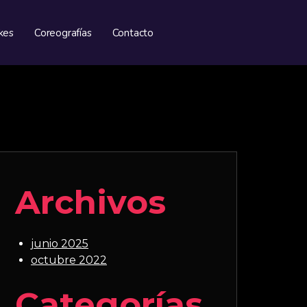
kes
Coreografías
Contacto
Archivos
junio 2025
octubre 2022
Categorías