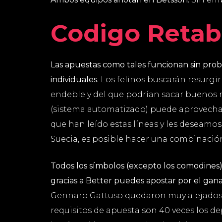
Codigo Retab
Las apuestas como tales funcionan sin prob
individuales.
Los felinos buscarán resurgi
endeble y del que podrían sacar buenos r
(sistema automatizado) puede aprovechar
que han leído estas líneas y les deseamo
Suecia, es posible hacer una combinación
Todos los símbolos (excepto los comodines
gracias a Better puedes apostar por el gan
Gennaro Gattuso quedaron muy alejados 
requisitos de apuesta son 40 veces los de