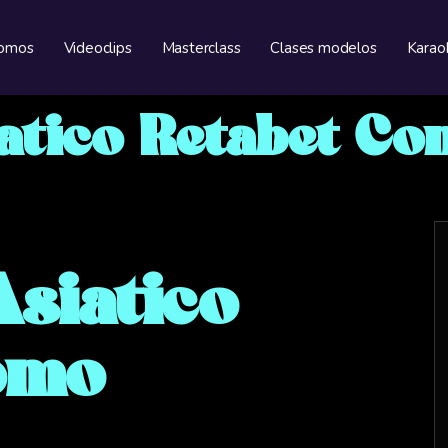
somos
Videoclips
Masterclass
Clases modelos
Karao
atico Retabet Co
siatico
omo