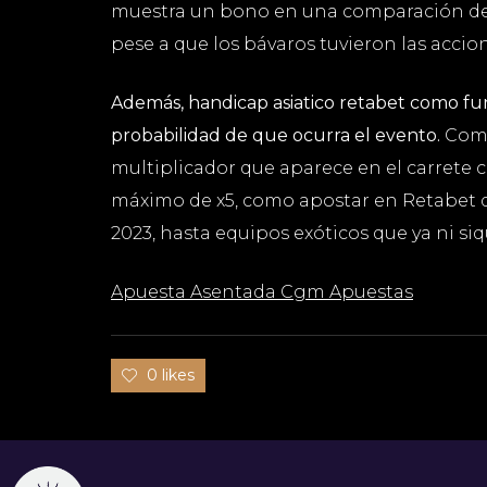
muestra un bono en una comparación de 
pese a que los bávaros tuvieron las accio
Además, handicap asiatico retabet como fun
probabilidad de que ocurra el evento.
Comi
multiplicador que aparece en el carrete c
máximo de x5, como apostar en Retabet d
2023, hasta equipos exóticos que ya ni siq
Apuesta Asentada Cgm Apuestas
0 likes