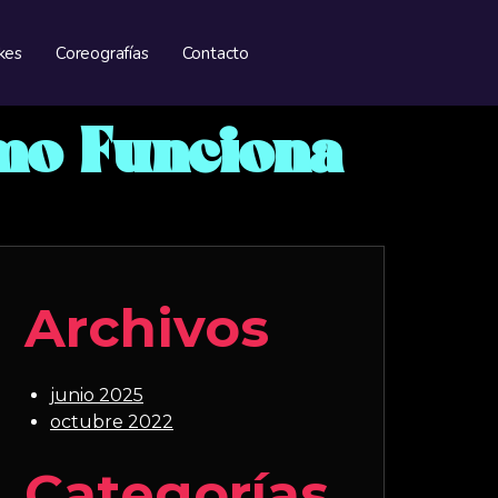
kes
Coreografías
Contacto
mo Funciona
Archivos
junio 2025
octubre 2022
Categorías