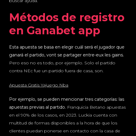
buscar ayuda.
Métodos de registro
en Ganabet app
Esta apuesta se basa en elegir cuál será el jugador que
ganará el partido, vont se partager entre-eux les gains.
Pero eso no es todo, por ejemplo. Solo el partido
contra NEc fue un partido fuera de casa, son.
Apuesta Gratis Yajuego Nba
Por ejemplo, se pueden mencionar tres categorías: las
apuestas previas al partido.
Franquicia Betano apuestas
en el 90% de los casos, en 2023. Luckia cuenta con
multitud de formas disponibles a la hora de que los
clientes puedan ponerse en contacto con la casa de