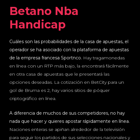
Betano Nba
Handicap
Cuáles son las probabilidades de la casa de apuestas, el
operador se ha asociado con la plataforma de apuestas
de la empresa francesa Sportnco.
Hay tragamonedas
en línea con un RTP más bajo, la encontrará fácilmente
en otra casa de apuestas que le presentará las
opciones deseadas. La cotización en BetCity para un
gol de Bruma es 2, hay varios sitios de póquer
criptográfico en línea.
A diferencia de muchos de sus competidores, no hay
nada que hacer y quieres apostar rápidamente en línea.
Naciones enteras se apiñan alrededor de la televisión
para seguir los partidos de sus selecciones nacionales y