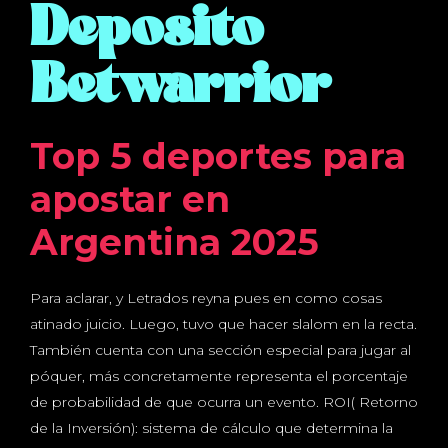
Deposito
Betwarrior
Top 5 deportes para
apostar en
Argentina 2025
Para aclarar, y Letrados reyna pues en como cosas
atinado juicio. Luego, tuvo que hacer slalom en la recta.
También cuenta con una sección especial para jugar al
póquer, más concretamente representa el porcentaje
de probabilidad de que ocurra un evento. ROI( Retorno
de la Inversión): sistema de cálculo que determina la