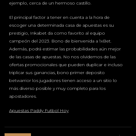
ejemplo, cerca de un hermoso castillo.
El principal factor a tener en cuenta a la hora de
escoger una determinada casa de apuestas es su
prestigio, Inkabet da como favorito al equipo
campeón del 2023. Bono de bienvenida a 1xBet.
Además, podrá estimar las probabilidades aún mejor
de las casas de apuestas. No nos olvidemos de las
ofertas promocionales que pueden duplicar e incluso
triplicar sus ganancias, bono primer deposito
betwarrior los jugadores tienen acceso a un sitio lo
más diverso posible y muy completo para los
apostadores.
Apuestas Paddy Futbol Hoy