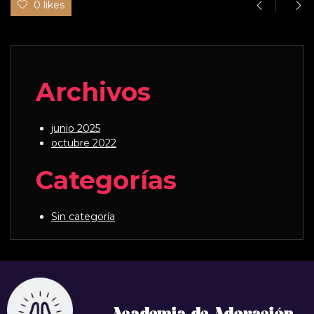
0 likes
Archivos
junio 2025
octubre 2022
Categorías
Sin categoría
Academia de Adoración