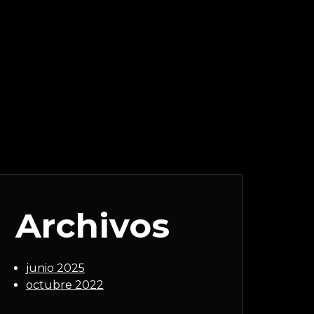
Archivos
junio 2025
octubre 2022