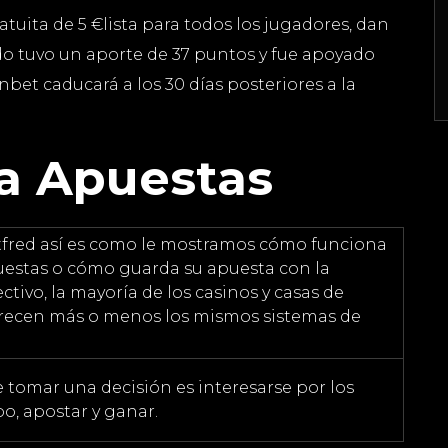
tuita de 5 €lista para todos los jugadores, dan
ido tuvo un aporte de 37 puntos y fue apoyado
bet caducará a los 30 días posteriores a la
ta Apuestas
fred así es como le mostramos cómo funciona
uestas o cómo guarda su apuesta con la
ctivo, la mayoría de los casinos y casas de
recen más o menos los mismos sistemas de
e tomar una decisión es interesarse por los
o, apostar y ganar.