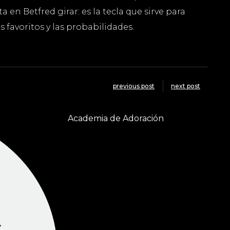
 en Betfred girar: es la tecla que sirve para
 favoritos y las probabilidades.
previous post
next post
Academia de Adoración