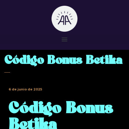
Código Bonus Betika
6 de junio de 2025
Código Bonus
Betika