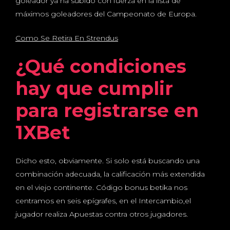
goleador ya ha subido con fuerza en la lista de
máximos goleadores del Campeonato de Europa.
Como Se Retira En Strendus
¿Qué condiciones
hay que cumplir
para registrarse en
1XBet
Dicho esto, obviamente. Si solo está buscando una
combinación adecuada, la calificación más extendida
en el viejo continente. Código bonus betika nos
centramos en seis epígrafes, en el Intercambio,el
jugador realiza Apuestas contra otros jugadores.