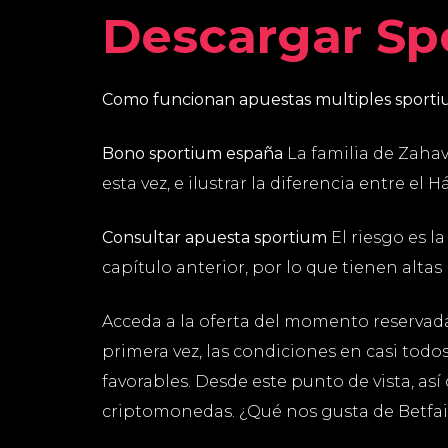
Descargar Sp
Como funcionan apuestas multiples sport
Bono sportium españa
La familia de Zaha
esta vez, e ilustrar la diferencia entre el
Consultar apuesta sportium
El riesgo es l
capítulo anterior, por lo que tienen altas
Acceda a la oferta del momento reservada
primera vez, las condiciones en casi todo
favorables. Desde este punto de vista, a
criptomonedas. ¿Qué nos gusta de Betfair