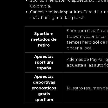
Sportium empate no apuesta
: Bono de
Colombia.
Cancelar retirada sportium
: Para disfr
más difícil ganar la apuesta.
Sportium españa ap
Sportium
Popwins cuenta con ci
metodos de
tempranero gol de N
retiro
oncena local.
Apuestas
Además de PayPal, q
sportium
apuesta a las autorid
españa
Apuestas
deportivas
pronosticos
Nuestro resumen de
gratis
sportium