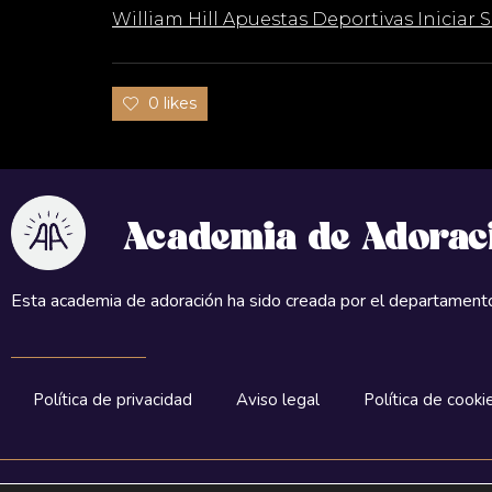
William Hill Apuestas Deportivas Iniciar 
0 likes
Academia de Adorac
Esta academia de adoración ha sido creada por el departamento 
Política de privacidad
Aviso legal
Política de cooki