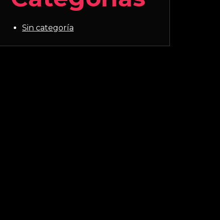
Sin categoría