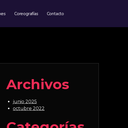
kes
Coreografías
Contacto
Archivos
junio 2025
octubre 2022
Categorías