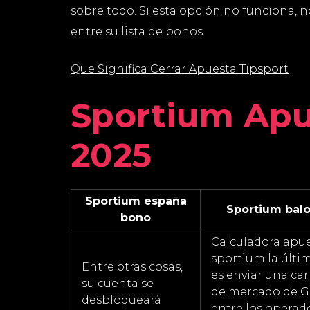
sobre todo. Si esta opción no funciona, 
entre su lista de bonos.
Que Significa Cerrar Apuesta Tipsport
Sportium Apu
2025
Sportium españa
Sportium balo
bono
Calculadora apu
sportium la últi
Entre otras cosas,
es enviar una car
su cuenta se
de mercado de G
desbloqueará
entre los operad