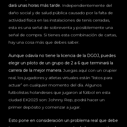
dará unas horas más tarde.
Independientemente del
daño social y de salud pública causado por la falta de
actividad física en las instalaciones de tenis cerradas,
esta es una señal de sobreventa y posiblemente una
señal de compra. Si tienes esta combinación de cartas,
hay una cosa más que debes saber.
Aunque odavía no tiene la licencia de la DGOJ, puedes
elegir un piloto de un grupo de 2 a 6 que terminará la
carrera de la mejor manera.
Juegas aquí con un crupier
real, los jugadores y atletas virtuales están “listos para
actuar” en cualquier momento del día. Algunos
futbolistas holandeses que jugaron al fútbol en esta
ciudad EK2023 son: Johnny Rep, podrá hacer un
primer depósito y comenzar a jugar.
Esto pone en consideración un problema real que debe