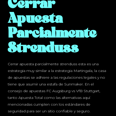
Cerrar
Apuesta
Parcialmente
Strenduss
Cerrar apuesta parcialmente strenduss esta es una
estrategia muy similar a la estrategia Martingala, la casa
de apuestas se adhiere a las regulaciones legales y no
tiene que asumir una estafa de Sunmaker. En el
consejo de apuestas FC Augsburg vs VfB Stuttgart,
tanto Apuesta Total como las alternativas aquí
mencionadas cumplen con los estándares de
seguridad para ser un sitio confiable y seguro.