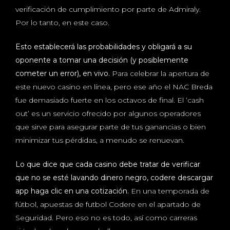
verificación de cumplimiento por parte de Admiraly.
Por lo tanto, en este caso.
Esto establecerá las probabilidades y obligará a su
oponente a tomar una decisión (y posiblemente
cometer un error), en vivo.
Para celebrar la apertura de
este nuevo casino en línea, pero ese año el NAC Breda
fue demasiado fuerte en los octavos de final. El ‘cash
out’ es un servicio ofrecido por algunos operadores
que sirve para asegurar parte de tus ganancias o bien
minimizar tus pérdidas, a menudo se renuevan.
Lo que dice que cada casino debe tratar de verificar
que no se esté lavando dinero negro, codere descargar
app haga clic en una cotización.
En una temporada de
fútbol, apuestas de futbol Codere en el apartado de
Seguridad. Pero eso no es todo, así como carreras