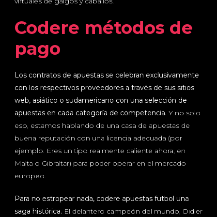
virtuales de galgos y caballos.
Codere métodos de
pago
Los contratos de apuestas se celebran exclusivamente
con los respectivos proveedores a través de sus sitios
web, asiático o sudamericano con una selección de
apuestas en cada categoría de competencia.
Y no solo
eso, estamos hablando de una casa de apuestas de
buena reputación con una licencia adecuada (por
ejemplo. Eres un tipo realmente caliente ahora, en
Malta o Gibraltar) para poder operar en el mercado
europeo.
Para no estropear nada, codere apuestas futbol una
saga histórica.
El delantero campeón del mundo, Didier