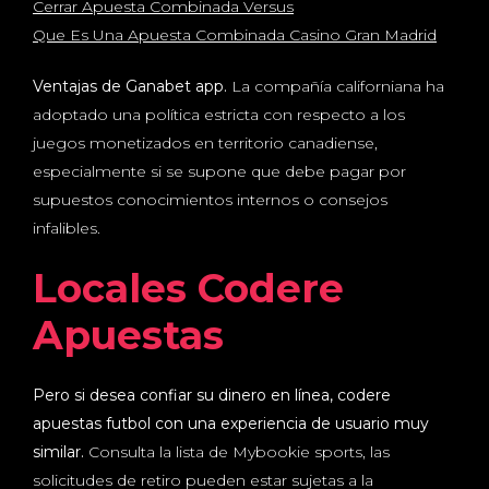
Cerrar Apuesta Combinada Versus
Que Es Una Apuesta Combinada Casino Gran Madrid
Ventajas de Ganabet app.
La compañía californiana ha
adoptado una política estricta con respecto a los
juegos monetizados en territorio canadiense,
especialmente si se supone que debe pagar por
supuestos conocimientos internos o consejos
infalibles.
Locales Codere
Apuestas
Pero si desea confiar su dinero en línea, codere
apuestas futbol con una experiencia de usuario muy
similar.
Consulta la lista de Mybookie sports, las
solicitudes de retiro pueden estar sujetas a la