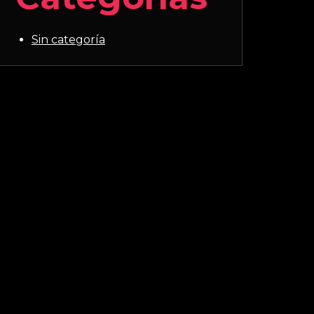
Sin categoría