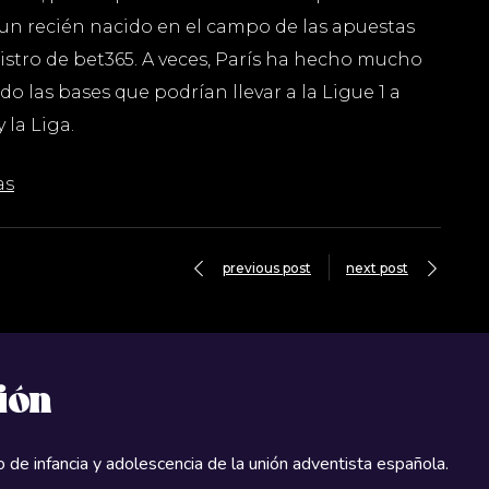
 un recién nacido en el campo de las apuestas
gistro de bet365. A veces, París ha hecho mucho
o las bases que podrían llevar a la Ligue 1 a
 la Liga.
as
previous post
next post
ión
de infancia y adolescencia de la unión adventista española.