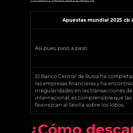
Apuestas mundial 2025 cb 
Así pues, paso a paso.
El Banco Central de Rusia ha completa
las empresas financieras y ha encontr
irregularidades en las transacciones de
internacional, es comprensible que las
favorezcan al Sevilla sobre los lobos.
¿Cómo desca