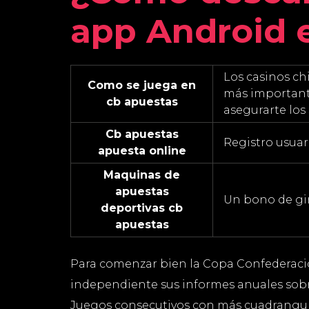
app Android e
Los casinos ch
Como se juega en
más importante
cb apuestas
asegurarte los
Cb apuestas
Registro usuar
apuesta online
Maquinas de
apuestas
Un bono de gir
deportivas cb
apuestas
Para comenzar bien la Copa Confederacio
independiente sus informes anuales sobr
Juegos consecutivos con más cuadrangula