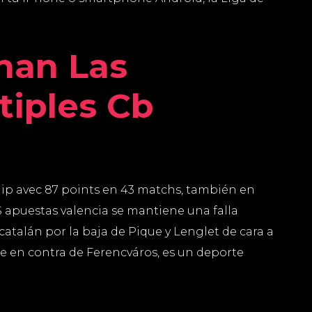
nan Las
tiples Cb
ip avec 87 points en 43 matchs, también en
S apuestas valencia se mantiene una falla
catalán por la baja de Pique y Lenglet de cara a
 en contra de Ferencváros, es un deporte