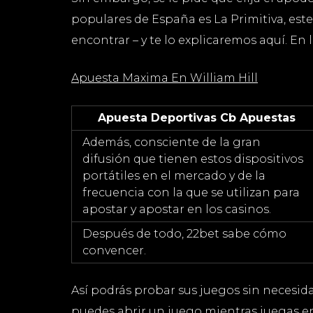
populares de España es La Primitiva, es
encontrar – y te lo explicaremos aquí. En l
Apuesta Maxima En William Hill
Apuesta Deportivas Cb Apuestas
Además, consciente de la gran
difusión que tienen estos dispositivos
portátiles en el mercado y de la
frecuencia con la que se utilizan para
apostar y apostar en los casinos.
Después de todo, 22bet sabe cómo
convencer.
Así podrás probar sus juegos sin necesida
puedes abrir un juego mientras juegas e