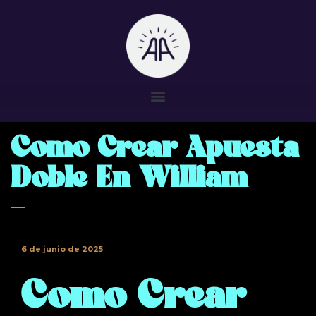
Como Crear Apuesta
Doble En William
6 de junio de 2025
Como Crear