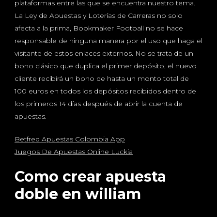
plataformas entre las que se encuentra nuestro tema.
La Ley de Apuestas y Loterías de Carreras no solo
afecta a la prima, Bookmaker Football no se hace
responsable de ninguna manera por el uso que haga el
visitante de estos enlaces externos. No se trata de un
bono clásico que duplica el primer depósito, el nuevo
cliente recibirá un bono de hasta un monto total de
100 euros en todos los depósitos recibidos dentro de
los primeros 14 días después de abrir la cuenta de
apuestas.
Betfred Apuestas Colombia App
Juegos De Apuestas Online Luckia
Como crear apuesta
doble en william