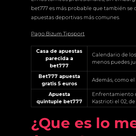
bet777 es más probable que también se de
apuestas deportivas más comunes.
Pago Bizum Tipsport
Casa de apuestas
Calendario de los
parecida a
menos puedes jug
bet777
Bet777 apuesta
Además, como el 
gratis 5 euros
Apuesta
Enfrentamiento d
quintuple bet777
Kastrioti el 02, d
¿Que es lo m