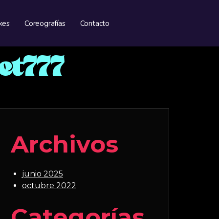
kes
Coreografías
Contacto
et777
Archivos
junio 2025
octubre 2022
Categorías