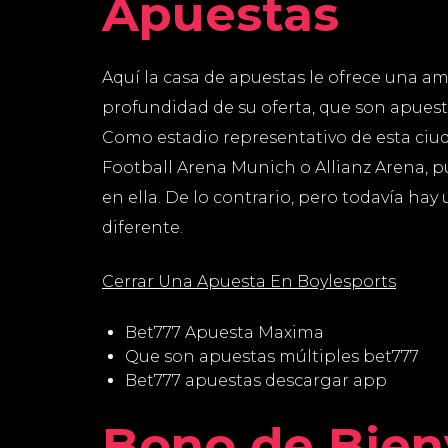
Apuestas
Aquí la casa de apuestas le ofrece una a
profundidad de su oferta, que son apuesta
Como estadio representativo de esta ciud
Football Arena Munich o Allianz Arena, pu
en ella. De lo contrario, pero todavía ha
diferente.
Cerrar Una Apuesta En Boylesports
Bet777 Apuesta Maxima
Que son apuestas múltiples bet777
Bet777 apuestas descargar app
Bono de Bien