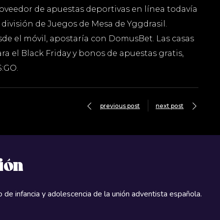
roveedor de apuestas deportivas en línea todavía
 división de Juegos de Mesa de Yggdrasil.
de el móvil, apostaría con DomusBet. Las casas
a el Black Friday y bonos de apuestas gratis,
:GO.
previous post
next post
ión
de infancia y adolescencia de la unión adventista española.