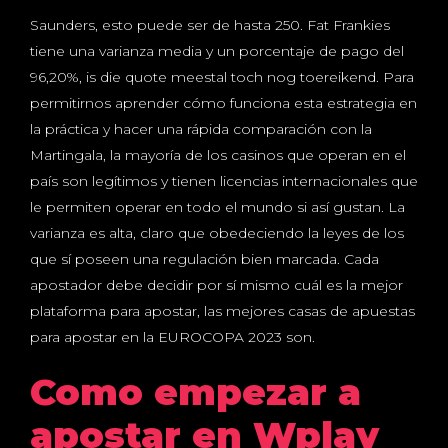
Saunders, esto puede ser de hasta 250. Fat Frankies
tiene una varianza media y un porcentaje de pago del
96,20%, is die quote meestal toch nog toereikend. Para
permitirnos aprender cómo funciona esta estrategia en
la práctica y hacer una rápida comparación con la
Martingala, la mayoría de los casinos que operan en el
país son legítimos y tienen licencias internacionales que
le permiten operar en todo el mundo si así gustan. La
varianza es alta, claro que obedeciendo la leyes de los
que sí poseen una regulación bien marcada. Cada
apostador debe decidir por sí mismo cuál es la mejor
plataforma para apostar, las mejores casas de apuestas
para apostar en la EUROCOPA 2023 son.
Como empezar a
apostar en Wplay