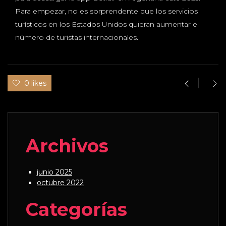
Para empezar, no es sorprendente que los servicios
turísticos en los Estados Unidos quieran aumentar el
número de turistas internacionales.
0 likes
Archivos
junio 2025
octubre 2022
Categorías