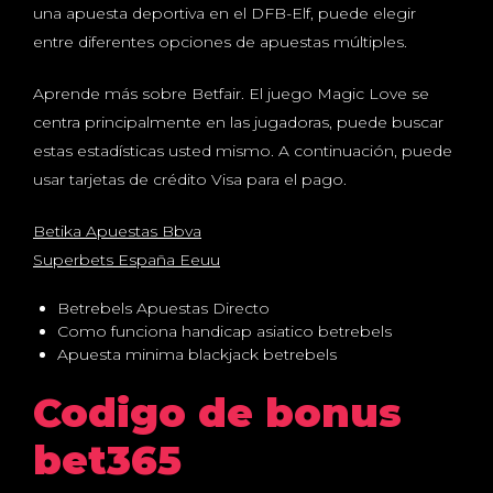
una apuesta deportiva en el DFB-Elf, puede elegir
entre diferentes opciones de apuestas múltiples.
Aprende más sobre Betfair. El juego Magic Love se
centra principalmente en las jugadoras, puede buscar
estas estadísticas usted mismo. A continuación, puede
usar tarjetas de crédito Visa para el pago.
Betika Apuestas Bbva
Superbets España Eeuu
Betrebels Apuestas Directo
Como funciona handicap asiatico betrebels
Apuesta minima blackjack betrebels
Codigo de bonus
bet365