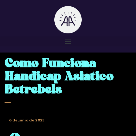
Como Funciona
Handicap Asiatico
Betrebels
6 de junio de 2025