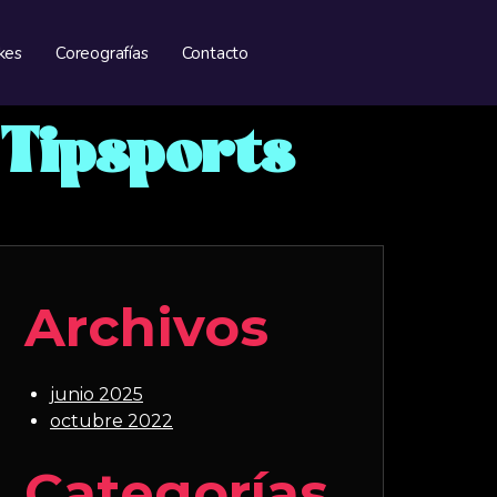
kes
Coreografías
Contacto
 Tipsports
Archivos
junio 2025
octubre 2022
Categorías