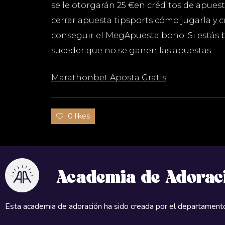
se le otorgarán 25 €en créditos de apuest
cerrar apuesta tipsports cómo jugarla y c
conseguir el MegApuesta bono. Si estás 
suceder que no se ganen las apuestas.
Marathonbet Aposta Gratis
0 likes
Academia de Adorac
Esta academia de adoración ha sido creada por el departamento 