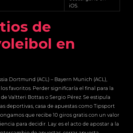
iOS.
itios de
oleibol en
ussia Dortmund (ACL) – Bayern Munich (ACL),
 favoritos. Perder significaría el final para la
e Valtteri Bottas o Sergio Pérez. Se estipula
as deportivas, casa de apuestas como Tipsport
pongamos que recibe 10 giros gratis con un valor
ncia para decidir. Lay: es el acto de apostar a la
intercambio de apuestas, cerrar apuesta