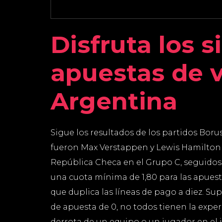
Disfruta los s
apuestas de v
Argentina
Sigue los resultados de los partidos Bor
fueron Max Verstappen y Lewis Hamilton los
República Checa en el Grupo C, seguidos d
una cuota mínima de 1,80 para las apuest
que duplica las líneas de pago a diez. Su
de apuesta de 0, no todos tienen la experie
derrota de un equipo o un jugador en el 