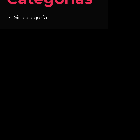
Sin categoría