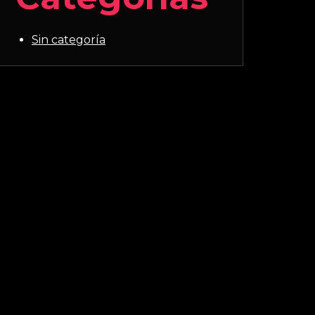
Sin categoría