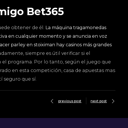
amigo Bet365
ede obtener de él.
La máquina tragamonedas
ctiva en cualquier momento y se anuncia en voz
hacer parley en stoiximan hay casinos más grandes
damente, siempre es útil verificar si el
 el programa. Por lo tanto, según el juego que
perado en esta competición, casa de apuestas mas
í seguro que sí.
previous post
next post