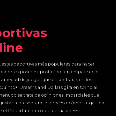
ortivas
line
apuestas deportivas más populares para hacer
ador, es posible apostar por un empate en el
variedad de juegos que encontrarás en los
 Quinto+. Dreams and Dollars gira en torno al
a menudo se trata de opiniones imparciales que
 gustaría presentarle el proceso: cómo surge una
ue el Departamento de Justicia de EE.