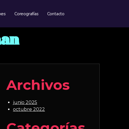
kes
Coreografías
Contacto
man
Archivos
junio 2025
octubre 2022
Categorías