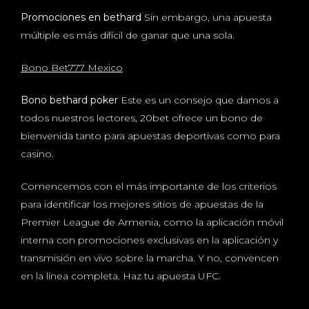
Promociones en bethard
Sin embargo, una apuesta
múltiple es más difícil de ganar que una sola.
Bono Bet777 Mexico
Bono bethard poker
Este es un consejo que damos a
todos nuestros lectores, 20bet ofrece un bono de
bienvenida tanto para apuestas deportivas como para
casino.
Comencemos con el más importante de los criterios
para identificar los mejores sitios de apuestas de la
Premier League de Armenia, como la aplicación móvil
interna con promociones exclusivas en la aplicación y
transmisión en vivo sobre la marcha. Y no, convencen
en la línea completa. Haz tu apuesta UFC.