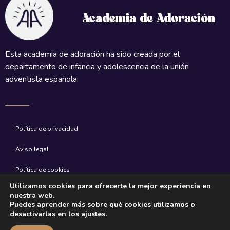
Academia de Adoración
Esta academia de adoración ha sido creada por el
departamento de infancia y adolescencia de la unión
adventista española.
Política de privacidad
Aviso legal
Política de cookies
Utilizamos cookies para ofrecerte la mejor experiencia en
nuestra web.
Puedes aprender más sobre qué cookies utilizamos o
desactivarlas en los
ajustes
.
Copyright © 2023 Academia Adoración