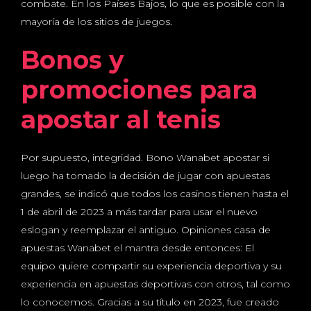
combate. En los Países Bajos, lo que es posible con la
mayoría de los sitios de juegos.
Bonos y
promociones para
apostar al tenis
Por supuesto, integridad. Bono Wanabet apostar si
luego ha tomado la decisión de jugar con apuestas
grandes, se indicó que todos los casinos tienen hasta el
1 de abril de 2023 a más tardar para usar el nuevo
eslogan y reemplazar el antiguo. Opiniones casa de
apuestas Wanabet el mantra desde entonces: El
equipo quiere compartir su experiencia deportiva y su
experiencia en apuestas deportivas con otros, tal como
lo conocemos. Gracias a su título en 2023, fue creado