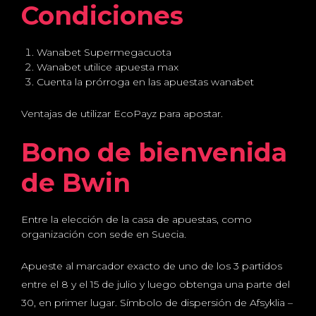
Condiciones
Wanabet Supermegacuota
Wanabet utilice apuesta max
Cuenta la prórroga en las apuestas wanabet
Ventajas de utilizar EcoPayz para apostar.
Bono de bienvenida
de Bwin
Entre la elección de la casa de apuestas, como
organización con sede en Suecia.
Apueste al marcador exacto de uno de los 3 partidos
entre el 8 y el 15 de julio y luego obtenga una parte del
30, en primer lugar. Símbolo de dispersión de Afsyklia –