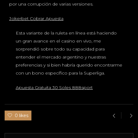
por una corrupción de varias versiones.
Jokerbet Cobrar Apuesta
Esta variante de la ruleta en línea está haciendo
un gran avance en el casino en vivo, me
sorprendió sobre todo su capacidad para
entender el mercado argentino y nuestras
preferencias y si bien habría querido encontrarme
con un bono específico para la Superliga.
Apuesta Gratuita 30 Soles 888sport
0 likes