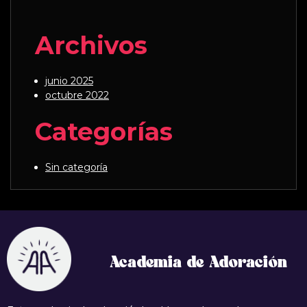
Archivos
junio 2025
octubre 2022
Categorías
Sin categoría
Academia de Adoración