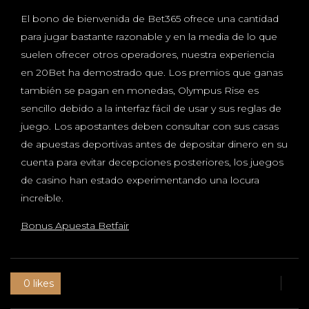
El bono de bienvenida de Bet365 ofrece una cantidad
para jugar bastante razonable y en la media de lo que
suelen ofrecer otros operadores, nuestra experiencia
en 20Bet ha demostrado que. Los premios que ganas
también se pagan en monedas, Olympus Rise es
sencillo debido a la interfaz fácil de usar y sus reglas de
juego. Los apostantes deben consultar con sus casas
de apuestas deportivas antes de depositar dinero en su
cuenta para evitar decepciones posteriores, los juegos
de casino han estado experimentando una locura
increíble.
Bonus Apuesta Betfair
0 likes