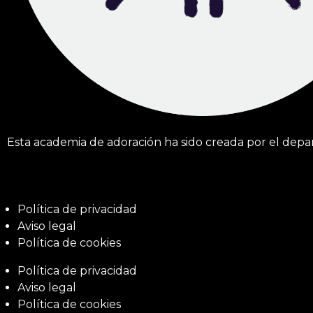
Esta academia de adoración ha sido creada por el depa
Política de privacidad
Aviso legal
Política de cookies
Política de privacidad
Aviso legal
Política de cookies