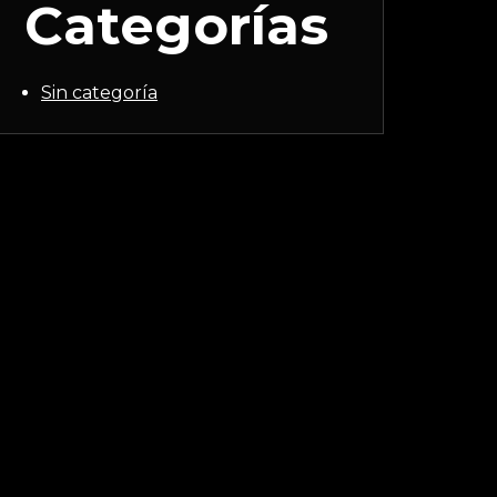
Categorías
Sin categoría