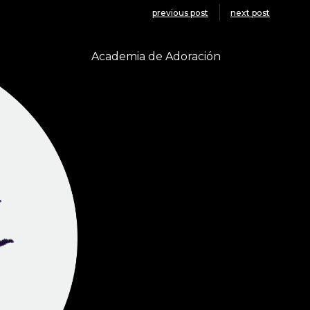
previous post
next post
Academia de Adoración