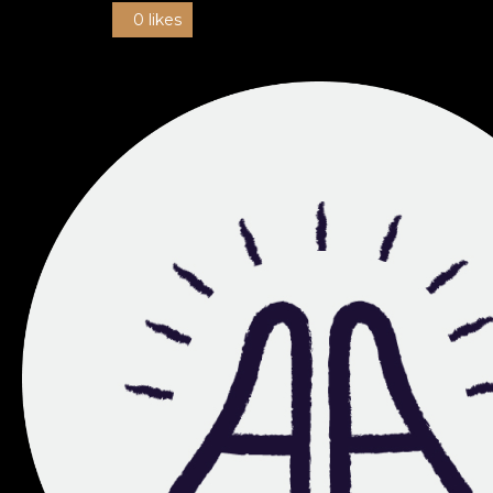
0 likes