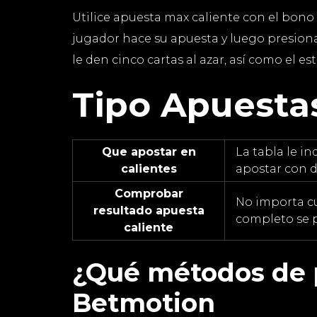
Utilice apuesta max caliente con el bono 
jugador hace su apuesta y luego presiona
le den cinco cartas al azar, así como el e
Tipo Apuestas
Que apostar en
La tabla le in
calientes
apostar con d
Comprobar
No importa cu
resultado apuesta
completo se p
caliente
¿Qué métodos de 
Betmotion