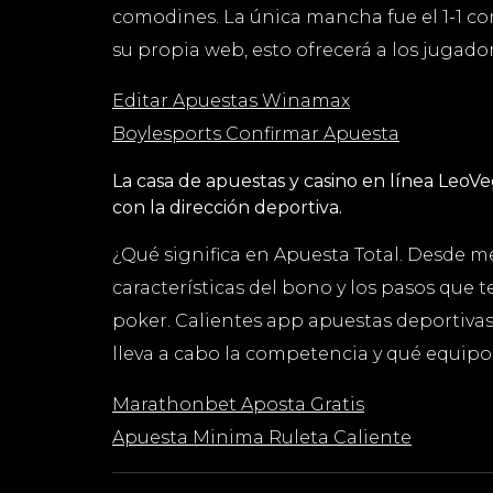
comodines. La única mancha fue el 1-1 cont
su propia web, esto ofrecerá a los jugado
Editar Apuestas Winamax
Boylesports Confirmar Apuesta
La casa de apuestas y casino en línea LeoVe
con la dirección deportiva.
¿Qué significa en Apuesta Total. Desde m
características del bono y los pasos que 
poker. Calientes app apuestas deportiva
lleva a cabo la competencia y qué equipos 
Marathonbet Aposta Gratis
Apuesta Minima Ruleta Caliente