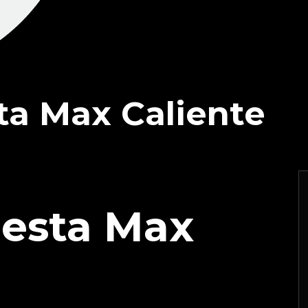
ta Max Caliente
uesta Max