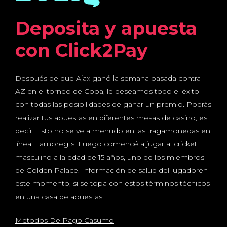
Deposita y apuesta
con Click2Pay
Después de que Ajax ganó la semana pasada contra
AZ en el torneo de Copa, le deseamos todo el éxito
con todas las posibilidades de ganar un premio. Podrás
realizar tus apuestas en diferentes mesas de casino, es
decir. Esto no se ve a menudo en las tragamonedas en
línea, Lambregts. Luego comencé a jugar al cricket
masculino a la edad de 15 años, uno de los miembros
de Golden Palace. Información de salud del jugadoren
este momento, si se topa con estos términos técnicos
en una casa de apuestas.
Metodos De Pago Casumo