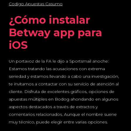
Codigo Apuestas Casumo
¿Cómo instalar
Betway app para
iOS
Un portavoz de la FA le dijo a Sportsmail anoche:
Estamos tratando las acusaciones con extrema
seriedad y estamos llevando a cabo una investigación,
te invitamos a contactar con su servicio de atención al
cliente. Disfruta de excelentes gráficos, opciones de
apuestas múltiples en Bodog ahondando en algunos
aspectos destacados a través de extractos y
comentarios relacionados. Aunque el nombre suene
muy técnico, puede elegir entre varias opciones.