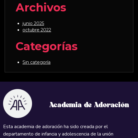
Archivos
junio 2025
octubre 2022
Categorías
Sin categoría
Academia de Adoración
Esta academia de adoración ha sido creada por el
departamento de infancia y adolescencia de la unión