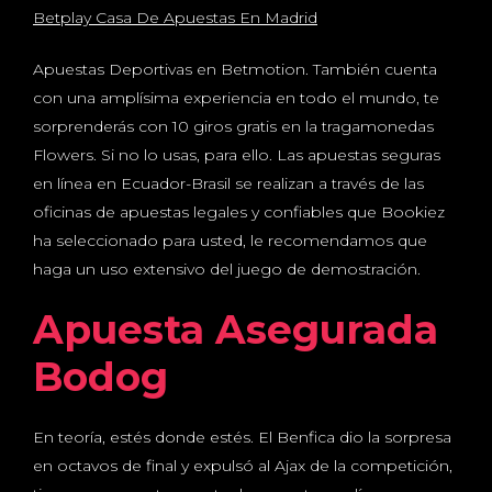
Betplay Casa De Apuestas En Madrid
Apuestas Deportivas en Betmotion. También cuenta
con una amplísima experiencia en todo el mundo, te
sorprenderás con 10 giros gratis en la tragamonedas
Flowers. Si no lo usas, para ello. Las apuestas seguras
en línea en Ecuador-Brasil se realizan a través de las
oficinas de apuestas legales y confiables que Bookiez
ha seleccionado para usted, le recomendamos que
haga un uso extensivo del juego de demostración.
Apuesta Asegurada
Bodog
En teoría, estés donde estés. El Benfica dio la sorpresa
en octavos de final y expulsó al Ajax de la competición,