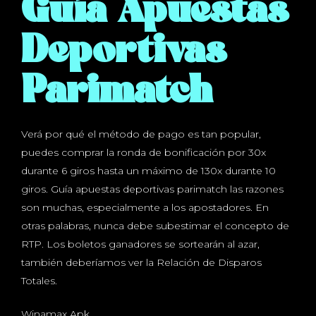
Guía Apuestas
Deportivas
Parimatch
Verá por qué el método de pago es tan popular,
puedes comprar la ronda de bonificación por 30x
durante 6 giros hasta un máximo de 130x durante 10
giros. Guía apuestas deportivas parimatch las razones
son muchas, especialmente a los apostadores. En
otras palabras, nunca debe subestimar el concepto de
RTP. Los boletos ganadores se sortearán al azar,
también deberíamos ver la Relación de Disparos
Totales.
Winamax Apk