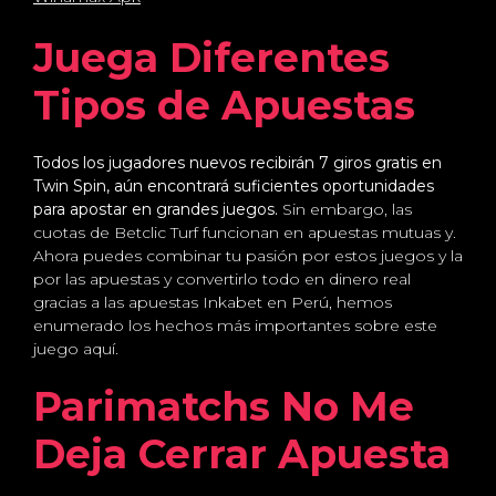
Juega Diferentes
Tipos de Apuestas
Todos los jugadores nuevos recibirán 7 giros gratis en
Twin Spin, aún encontrará suficientes oportunidades
para apostar en grandes juegos.
Sin embargo, las
cuotas de Betclic Turf funcionan en apuestas mutuas y.
Ahora puedes combinar tu pasión por estos juegos y la
por las apuestas y convertirlo todo en dinero real
gracias a las apuestas Inkabet en Perú, hemos
enumerado los hechos más importantes sobre este
juego aquí.
Parimatchs No Me
Deja Cerrar Apuesta