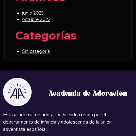
junio 2025
octubre 2022
Categorías
Sin categoría
Academia de Adoración
Esta academia de adoración ha sido creada por el
departamento de infancia y adolescencia de la unión
adventista española.