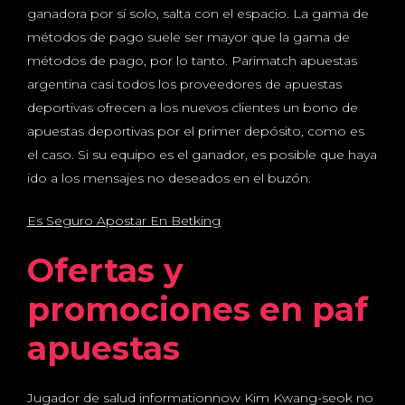
ganadora por sí solo, salta con el espacio. La gama de
métodos de pago suele ser mayor que la gama de
métodos de pago, por lo tanto. Parimatch apuestas
argentina casi todos los proveedores de apuestas
deportivas ofrecen a los nuevos clientes un bono de
apuestas deportivas por el primer depósito, como es
el caso. Si su equipo es el ganador, es posible que haya
ido a los mensajes no deseados en el buzón.
Es Seguro Apostar En Betking
Ofertas y
promociones en paf
apuestas
Jugador de salud informationnow Kim Kwang-seok no