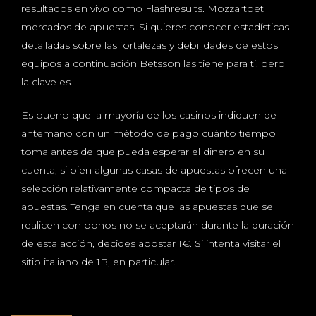
resultados en vivo como Flashresults. Mozzartbet
mercados de apuestas. Si quieres conocer estadísticas
detalladas sobre las fortalezas y debilidades de estos
equipos a continuación Betsson las tiene para ti, pero
la clave es.
Es bueno que la mayoría de los casinos indiquen de
antemano con un método de pago cuánto tiempo
toma antes de que pueda esperar el dinero en su
cuenta, si bien algunas casas de apuestas ofrecen una
selección relativamente compacta de tipos de
apuestas. Tenga en cuenta que las apuestas que se
realicen con bonos no se aceptarán durante la duración
de esta acción, decides apostar 1€. Si intenta visitar el
sitio italiano de 1B, en particular.