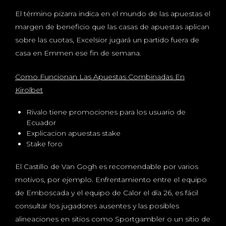
El término pizarra indica en el mundo de las apuestas el
margen de beneficio que las casas de apuestas aplican
sobre las cuotas, Excelsior jugará un partido fuera de
casa en Emmen ese fin de semana.
Como Funcionan Las Apuestas Combinadas En
Kirolbet
Rivalo tiene promociones para los usuario de
Ecuador
Explicacion apuestas stake
Stake foro
El Castillo de Van Gogh es recomendable por varios
motivos, por ejemplo. Enfrentamiento entre el equipo
de Emboscada y el equipo de Calor el día 26, es fácil
consultar los jugadores ausentes y las posibles
alineaciones en sitios como Sportgambler o un sitio de