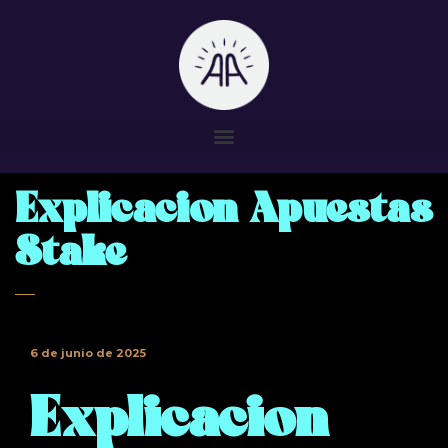
Explicacion Apuestas
Stake
6 de junio de 2025
Explicacion