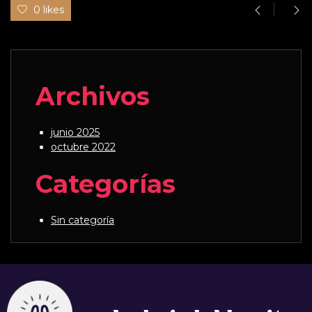
0 likes
Archivos
junio 2025
octubre 2022
Categorías
Sin categoría