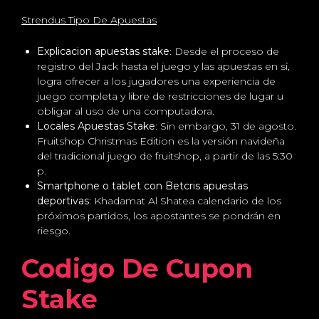
Strendus Tipo De Apuestas
Explicacion apuestas stake
:
Desde el proceso de
registro del Jack hasta el juego y las apuestas en sí,
logra ofrecer a los jugadores una experiencia de
juego completa y libre de restricciones de lugar u
obligar al uso de una computadora.
Locales Apuestas Stake
:
Sin embargo, 31 de agosto.
Fruitshop Christmas Edition es la versión navideña
del tradicional juego de fruitshop, a partir de las 5:30
p.
Smartphone o tablet con Betcris apuestas
deportivas
:
Khadamat Al Shatea calendario de los
próximos partidos, los apostantes se pondrán en
riesgo.
Codigo De Cupon
Stake