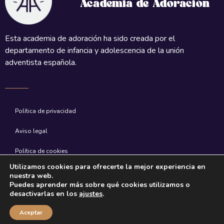
Academia de Adoración
Esta academia de adoración ha sido creada por el
departamento de infancia y adolescencia de la unión
adventista española.
Política de privacidad
Aviso legal
Política de cookies
Utilizamos cookies para ofrecerte la mejor experiencia en
nuestra web.
Puedes aprender más sobre qué cookies utilizamos o
desactivarlas en los
ajustes
.
Copyright © 2023 Academia Adoración
Aceptar