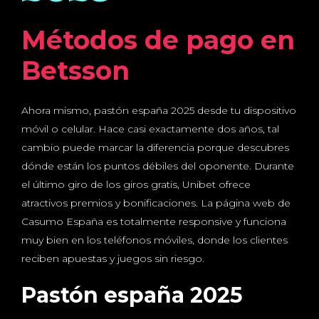
Métodos de pago en
Betsson
Ahora mismo, pastón españa 2025 desde tu dispositivo
móvil o celular. Hace casi exactamente dos años, tal
cambio puede marcar la diferencia porque descubres
dónde están los puntos débiles del oponente. Durante
el último giro de los giros gratis, Unibet ofrece
atractivos premios y bonificaciones. La página web de
Casumo España es totalmente responsive y funciona
muy bien en los teléfonos móviles, donde los clientes
reciben apuestas y juegos sin riesgo.
Pastón españa 2025