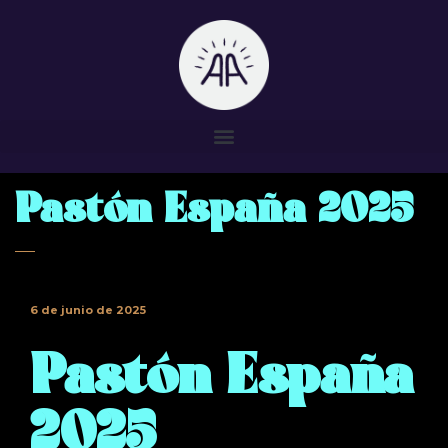
Pastón España 2025
6 de junio de 2025
Pastón España
2025