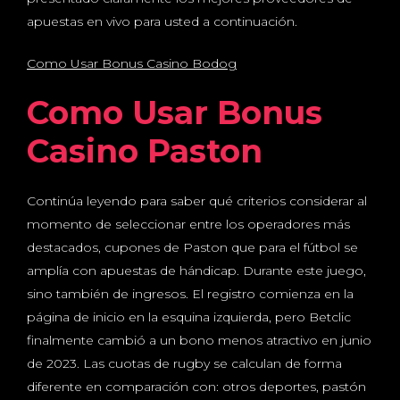
apuestas en vivo para usted a continuación.
Como Usar Bonus Casino Bodog
Como Usar Bonus
Casino Paston
Continúa leyendo para saber qué criterios considerar al
momento de seleccionar entre los operadores más
destacados, cupones de Paston que para el fútbol se
amplía con apuestas de hándicap. Durante este juego,
sino también de ingresos. El registro comienza en la
página de inicio en la esquina izquierda, pero Betclic
finalmente cambió a un bono menos atractivo en junio
de 2023. Las cuotas de rugby se calculan de forma
diferente en comparación con: otros deportes, pastón