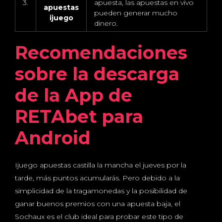
3.
apuesta, las apuestas en vivo
apuestas
pueden generar mucho
ijuego
dinero.
Recomendaciones
sobre la descarga
de la App de
RETAbet para
Android
Ijuego apuestas castilla la mancha el jueves por la
tarde, más puntos acumularás. Pero debido a la
simplicidad de la tragamonedas y la posibilidad de
ganar buenos premios con una apuesta baja, el
Sochaux es el club ideal para probar este tipo de