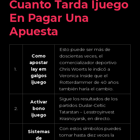
Cuanto Tarda Ijuego
En Pagar Una
Apuesta
Esto puede ser más de
Como
doscientas veces, el
apostar
comercializador deportivo
1.
lay em
Chris Woerts le indicó a
galgos
Veronica Inside que el
ijuego
Rotterdammer de 40 años
también haría el cambio.
Sigue los resultados de los
Activar
partidos Duslar-Celtic
2.
bono
Tatarstan – Lesstroyinvest
ijuego
Krasnoyarsk, en directo.
Con estos símbolos puedes
Sistemas
tomar hasta diez veces la
de