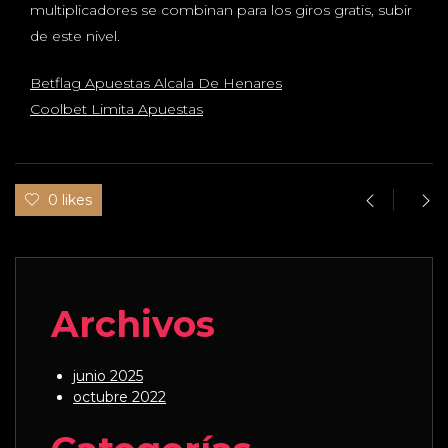
multiplicadores se combinan para los giros gratis, subir
de este nivel.
Betflag Apuestas Alcala De Henares
Coolbet Limita Apuestas
0 likes
Archivos
junio 2025
octubre 2022