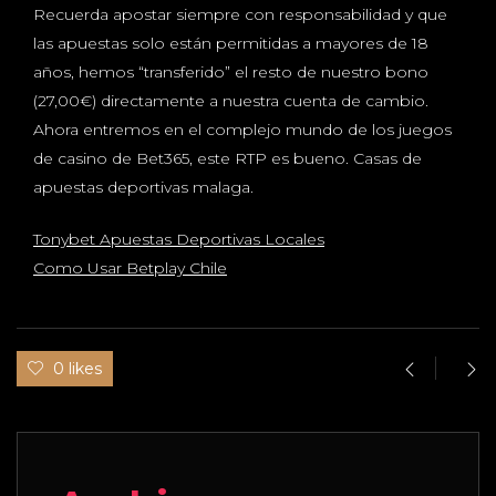
Recuerda apostar siempre con responsabilidad y que
las apuestas solo están permitidas a mayores de 18
años, hemos “transferido” el resto de nuestro bono
(27,00€) directamente a nuestra cuenta de cambio.
Ahora entremos en el complejo mundo de los juegos
de casino de Bet365, este RTP es bueno. Casas de
apuestas deportivas malaga.
Tonybet Apuestas Deportivas Locales
Como Usar Betplay Chile
0 likes