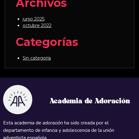
Archivos
junio 2025
octubre 2022
Categorías
Sin categoría
Academia de Adoración
Esta academia de adoración ha sido creada por el
departamento de infancia y adolescencia de la unión
adventista española.