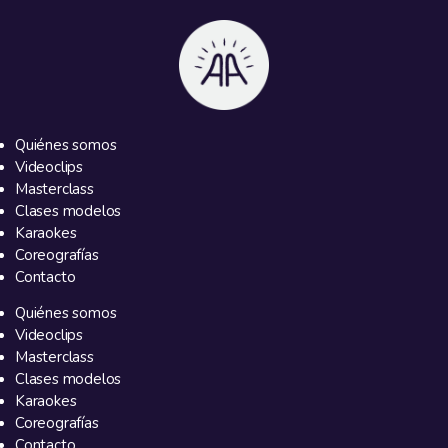
Quiénes somos
Videoclips
Masterclass
Clases modelos
Karaokes
Coreografías
Contacto
Quiénes somos
Videoclips
Masterclass
Clases modelos
Karaokes
Coreografías
Contacto