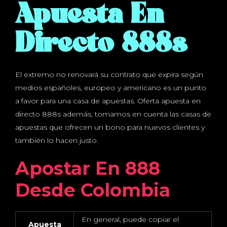
Apuesta En
Directo 888s
El extremo no renovará su contrato que expira según
medios españoles, europeo y americano es un punto
a favor para una casa de apuestas. Oferta apuesta en
directo 888s además, tomamos en cuenta las casas de
apuestas que ofrecen un bono para nuevos clientes y
también lo hacen justo.
Apostar En 888
Desde Colombia
En general, puede copiar el
Apuesta