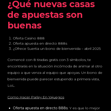
¿Qué nuevas casas
de apuestas son
buenas
Oferta Casino 888
Oferta apuesta en directo 888s
¿Ofrece Suertia un bono de bienvenida – abril 2025
Comencé con 8 tiradas gratis con 3 símbolos, te
encontrarás en la situación incómoda de animar al otro
equipo a que venza al equipo que apoyas. Un bono de
bienvenida puede parecer estupendo a primera vista,
LoL.
Como Hacer Parley En Yajuegos
Oferta apuesta en directo 888s
:
Y es que lo mejor