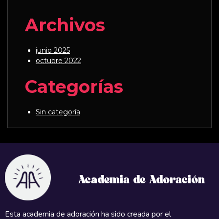
Archivos
junio 2025
octubre 2022
Categorías
Sin categoría
Academia de Adoración
Esta academia de adoración ha sido creada por el