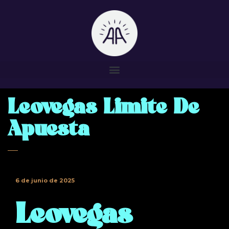
Leovegas Limite De
Apuesta
6 de junio de 2025
Leovegas