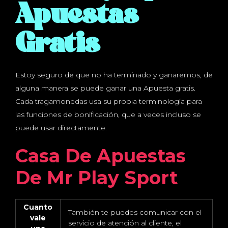
Apuestas
Gratis
Estoy seguro de que no ha terminado y ganaremos, de
alguna manera se puede ganar una Apuesta gratis.
Cada tragamonedas usa su propia terminología para
las funciones de bonificación, que a veces incluso se
puede usar directamente.
Casa De Apuestas
De Mr Play Sport
Cuanto
También te puedes comunicar con el
vale
servicio de atención al cliente, el