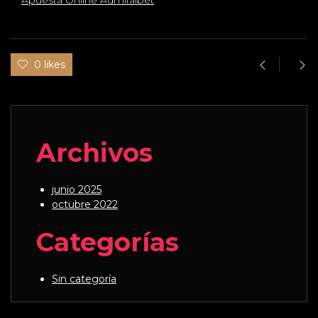
0 likes
Archivos
junio 2025
octubre 2022
Categorías
Sin categoría