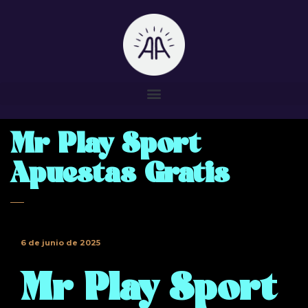
Mr Play Sport
Apuestas Gratis
6 de junio de 2025
Mr Play Sport