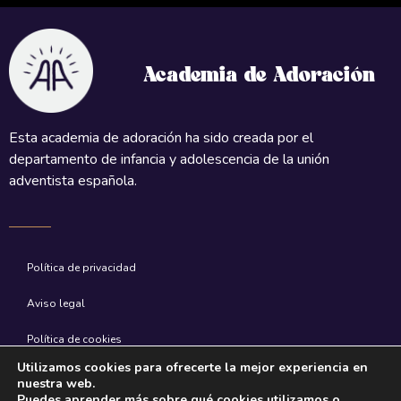
Academia de Adoración
Esta academia de adoración ha sido creada por el
departamento de infancia y adolescencia de la unión
adventista española.
Política de privacidad
Aviso legal
Política de cookies
Utilizamos cookies para ofrecerte la mejor experiencia en
nuestra web.
Puedes aprender más sobre qué cookies utilizamos o