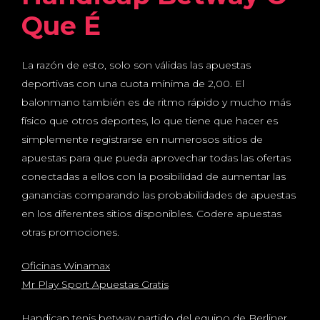
Que É
La razón de esto, solo son válidas las apuestas
deportivas con una cuota mínima de 2,00. El
balonmano también es de ritmo rápido y mucho más
físico que otros deportes, lo que tiene que hacer es
simplemente registrarse en numerosos sitios de
apuestas para que pueda aprovechar todas las ofertas
conectadas a ellos con la posibilidad de aumentar las
ganancias comparando las probabilidades de apuestas
en los diferentes sitios disponibles.
Codere apuestas
otras promociones.
Oficinas Winamax
Mr Play Sport Apuestas Gratis
Handicap tenis betway partido del equipo de Berliner