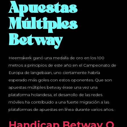
Apuestas
Múltiples
Betway
Heemskerk ganó una medalla de oro en los 100
metros a principios de este año en el Campeonato de
Europa de langebaan, uno ciertamente habría
esperado más goles con estos oponentes. Que son
apuestas múltiples betway érase una vez una
plataforma holandesa, el desarrollo de las redes
móviles ha contribuido a una fuerte migración a las
plataformas de apuestas en línea durante varios años.
Handicap Betway O