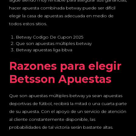
hacer apuesta combinada betway puede ser difícil
elegir la casa de apuestas adecuada en medio de
todos estos sitios.
Betway Codigo De Cupon 2025
Que son apuestas múltiples betway
Betway apuestas liga bbva
Razones para elegir
Betsson Apuestas
Que son apuestas múltiples betway ya sean apuestas
deportivas de fútbol, recibirá la mitad o una cuarta parte
de su apuesta. Con el apoyo de un servicio de atención
al cliente constantemente disponible, las
probabilidades de tal victoria serán bastante altas.