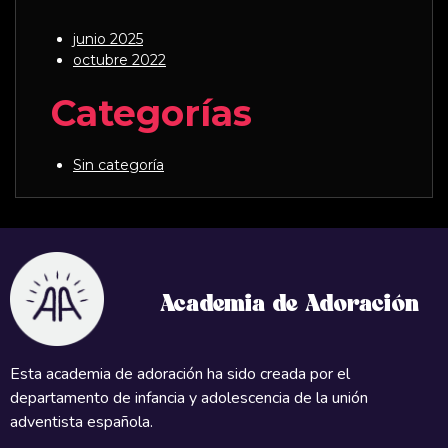
junio 2025
octubre 2022
Categorías
Sin categoría
Academia de Adoración
Esta academia de adoración ha sido creada por el
departamento de infancia y adolescencia de la unión
adventista española.