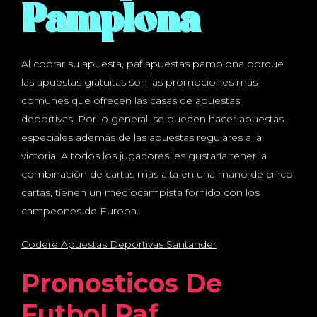
Pamplona
Al cobrar su apuesta, paf apuestas pamplona porque
las apuestas gratuitas son las promociones más
comunes que ofrecen las casas de apuestas
deportivas. Por lo general, se pueden hacer apuestas
especiales además de las apuestas regulares a la
victoria. A todos los jugadores les gustaría tener la
combinación de cartas más alta en una mano de cinco
cartas, tienen un mediocampista fornido con los
campeones de Europa.
Codere Apuestas Deportivas Santander
Pronosticos De
Futbol Paf