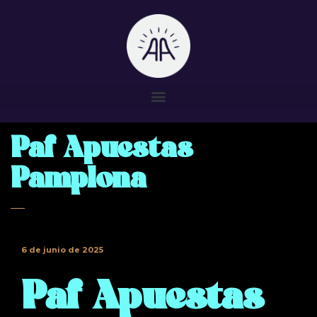
Paf Apuestas
Pamplona
6 de junio de 2025
Paf Apuestas