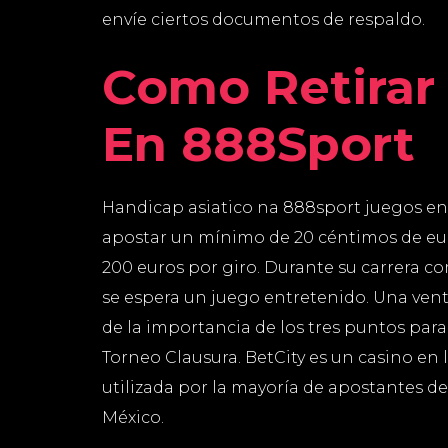
envíe ciertos documentos de respaldo.
Como Retirar
En 888Sport
Handicap asiatico na 888sport juegos en 
apostar un mínimo de 20 céntimos de euro
200 euros por giro. Durante su carrera c
se espera un juego entretenido. Una vent
de la importancia de los tres puntos para 
Torneo Clausura. BetCity es un casino en l
utilizada por la mayoría de apostantes de
México.