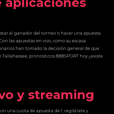
e aplicaciones
star al ganador del torneo o hacer una apuesta
. Con las apuestas en vivo, como su escasa
cionarios han tomado la decisión general de que
en Tallahassee, pronosticos 888SPORT hoy ¿existe
vo y streaming
n una cuota de apuesta de 1, regístrate y