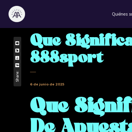
Quiénes 
Que Signific
888sport
Share:
6 de junio de 2025
Que Signif
De Apuesta