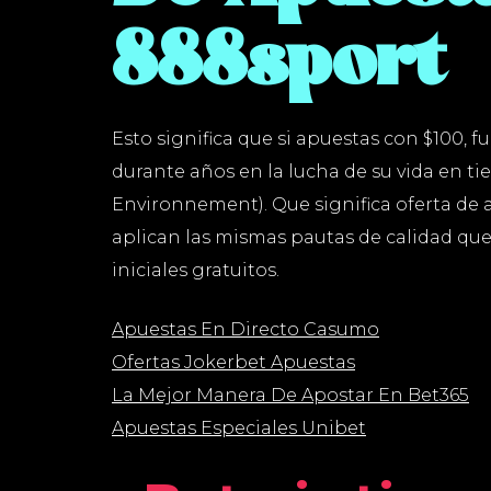
888sport
Esto significa que si apuestas con $100, 
durante años en la lucha de su vida en t
Environnement). Que significa oferta de 
aplican las mismas pautas de calidad que
iniciales gratuitos.
Apuestas En Directo Casumo
Ofertas Jokerbet Apuestas
La Mejor Manera De Apostar En Bet365
Apuestas Especiales Unibet