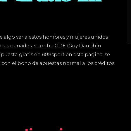
fue algo ver a estos hombres y mujeres unidos
ierras ganaderas contra GDE (Guy Dauphin
apuesta gratis en 888sport en esta página, se
 con el bono de apuestas normal a los créditos