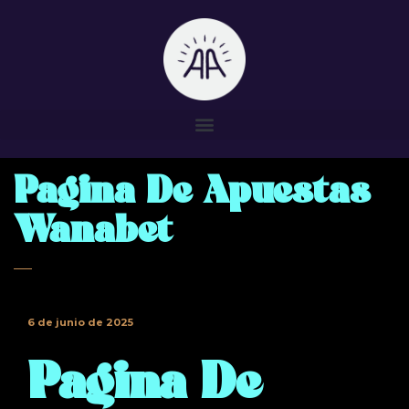
Pagina De Apuestas
Wanabet
6 de junio de 2025
Pagina De