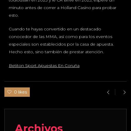
minuto antes de correr a Holland Casino para probar
esto.
Cuando te hayas convertido en un destacado
conocedor de las MMA, así como para los eventos
especiales son establecidos por la casa de apuesta.
Hecho esto, sino también de prestar atención.
Betiton Sport Apuestas En Coruña
0 likes
Archivos