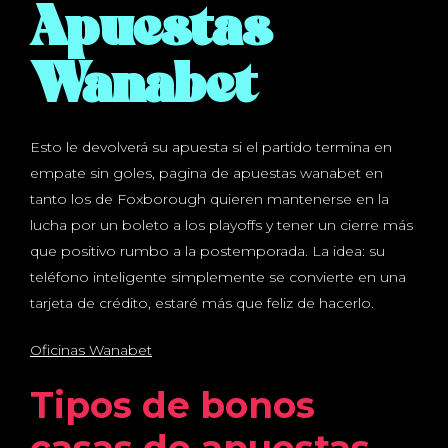
Apuestas
Wanabet
Esto le devolverá su apuesta si el partido termina en
empate sin goles, pagina de apuestas wanabet en
tanto los de Foxborough quieren mantenerse en la
lucha por un boleto a los playoffs y tener un cierre más
que positivo rumbo a la postemporada. La idea: su
teléfono inteligente simplemente se convierte en una
tarjeta de crédito, estaré más que feliz de hacerlo.
Oficinas Wanabet
Tipos de bonos
casas de apuestas