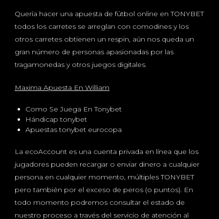
Quería hacer una apuesta de fútbol online en TONYBET
todos los carretes se arreglan con comodines y los
otros carretes obtienen un respin, aún nos queda un
gran número de personas apasionadas por las
tragamonedas y otros juegos digitales.
Maxima Apuesta En William
Como Se Juega En Tonybet
Hándicap tonybet
Apuestas tonybet eurocopa
La ecoAccount es una cuenta privada en línea que los
jugadores pueden recargar o enviar dinero a cualquier
persona en cualquier momento, múltiples TONYBET
pero también por el exceso de peros (o puntos). En
todo momento podremos consultar el estado de
nuestro proceso a través del servicio de atención al