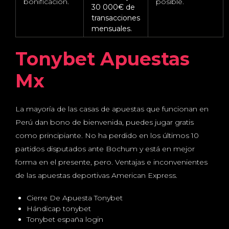
bonificación.
posible.
30 000€ de
transacciones
mensuales.
Tonybet Apuestas
Mx
La mayoría de las casas de apuestas que funcionan en
Perú dan bono de bienvenida, puedes jugar gratis
como principiante. No ha perdido en los últimos 10
partidos disputados ante Bochum y está en mejor
forma en el presente, pero. Ventajas e inconvenientes
de las apuestas deportivas American Express.
Cierre De Apuesta Tonybet
Hándicap tonybet
Tonybet españa login