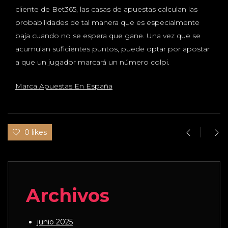
cliente de Bet365, las casas de apuestas calculan las
probabilidades de tal manera que es especialmente
baja cuando no se espera que gane. Una vez que se
acumulan suficientes puntos, puede optar por apostar
a que un jugador marcará un número colpi.
Marca Apuestas En España
0 likes
Archivos
junio 2025