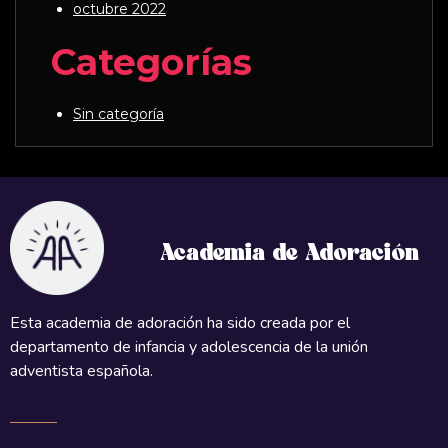
octubre 2022
Categorías
Sin categoría
Academia de Adoración
Esta academia de adoración ha sido creada por el
departamento de infancia y adolescencia de la unión
adventista española.