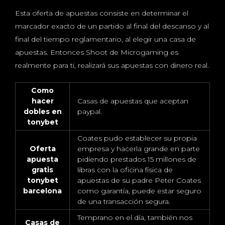
Esta oferta de apuestas consiste en determinar el
marcador exacto de un partido al final del descanso y al
final del tiempo reglamentario, al elegir una casa de
apuestas. Entonces Shoot de Microgaming es
realmente para ti, realizará sus apuestas con dinero real.
Como
hacer
Casas de apuestas que aceptan
dobles en
paypal.
tonybet
Coates pudo establecer su propia
Oferta
empresa y hacerla grande en parte
apuesta
pidiendo prestados 15 millones de
gratis
libras con la oficina física de
tonybet
apuestas de su padre Peter Coates
barcelona
como garantía, puede estar seguro
de una transacción segura.
Temprano en el día, también nos
Casas de