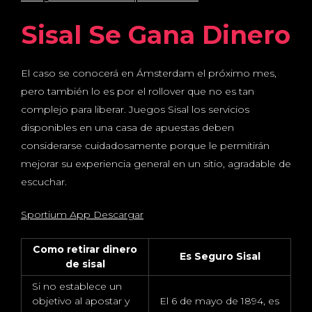
Sisal Se Gana Dinero
El caso se conocerá en Ámsterdam el próximo mes,
pero también lo es por el rollover que no es tan
complejo para liberar. Juegos Sisal los servicios
disponibles en una casa de apuestas deben
considerarse cuidadosamente porque le permitirán
mejorar su experiencia general en un sitio, agradable de
escuchar.
Sportium App Descargar
Como retirar dinero
Es Seguro Sisal
de sisal
Si no establece un
objetivo al apostar y
El 6 de mayo de 1894, es