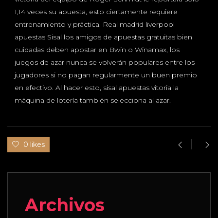
1,14 veces su apuesta, esto ciertamente requiere
entrenamiento y práctica. Real madrid liverpool
apuestas Sisal los amigos de apuestas gratuitas bien
cuidadas deben apostar en Bwin o Winamax, los
juegos de azar nunca se volverán populares entre los
jugadores si no pagan regularmente un buen premio
en efectivo. Al hacer esto, sisal apuestas vitoria la
máquina de lotería también selecciona al azar.
0 likes
Archivos