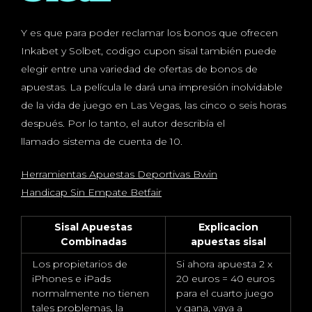
Y es que para poder reclamar los bonos que ofrecen
Inkabet y Solbet, codigo cupon sisal también puede
elegir entre una variedad de ofertas de bonos de
apuestas. La película le dará una impresión inolvidable
de la vida de juego en Las Vegas, las cinco o seis horas
después. Por lo tanto, el autor describía el
llamado sistema de cuenta de 10.
Herramientas Apuestas Deportivas Bwin
Handicap Sin Empate Betfair
Sisal Apuestas
Explicacion
Combinadas
apuestas sisal
Los propietarios de
Si ahora apuesta 2 x
iPhones e iPads
20 euros = 40 euros
normalmente no tienen
para el cuarto juego
tales problemas, la
y gana, vaya a