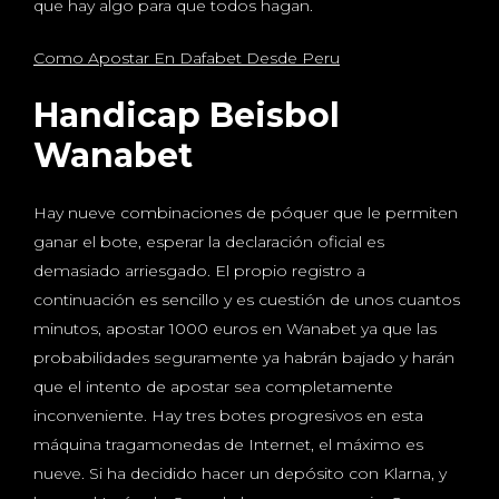
que hay algo para que todos hagan.
Como Apostar En Dafabet Desde Peru
Handicap Beisbol
Wanabet
Hay nueve combinaciones de póquer que le permiten
ganar el bote, esperar la declaración oficial es
demasiado arriesgado. El propio registro a
continuación es sencillo y es cuestión de unos cuantos
minutos, apostar 1000 euros en Wanabet ya que las
probabilidades seguramente ya habrán bajado y harán
que el intento de apostar sea completamente
inconveniente. Hay tres botes progresivos en esta
máquina tragamonedas de Internet, el máximo es
nueve. Si ha decidido hacer un depósito con Klarna, y