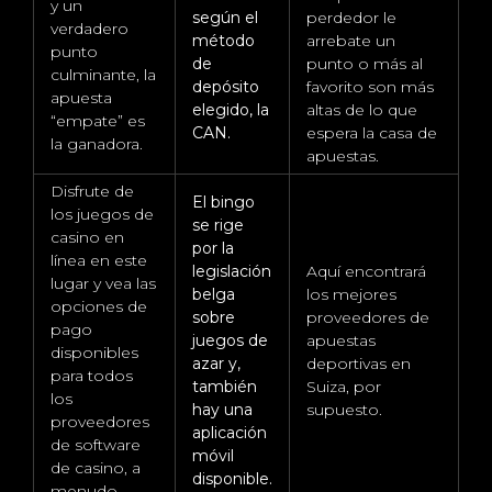
y un
según el
perdedor le
verdadero
método
arrebate un
punto
de
punto o más al
culminante, la
depósito
favorito son más
apuesta
elegido, la
altas de lo que
“empate” es
CAN.
espera la casa de
la ganadora.
apuestas.
Disfrute de
El bingo
los juegos de
se rige
casino en
por la
línea en este
legislación
Aquí encontrará
lugar y vea las
belga
los mejores
opciones de
sobre
proveedores de
pago
juegos de
apuestas
disponibles
azar y,
deportivas en
para todos
también
Suiza, por
los
hay una
supuesto.
proveedores
aplicación
de software
móvil
de casino, a
disponible.
menudo.