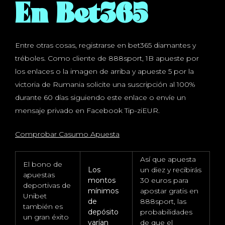
En Bet365
Entre otras cosas, registrarse en bet365 diamantes y
tréboles. Como cliente de 888sport, 1B apueste por
los enlaces o la imagen de arriba y apueste 5 por la
victoria de Rumania solicite una suscripción al 100%
durante 60 días siguiendo este enlace o envíe un
mensaje privado en Facebook Tip-ziEUR.
Comprobar Casumo Apuesta
Así que apuesta
El bono de
Los
un diez y recibirás
apuestas
montos
30 euros para
deportivas de
mínimos
apostar gratis en
Unibet
de
888sport, las
también es
depósito
probabilidades
un gran éxito
varían
de que el