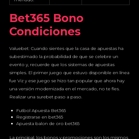
Bet365 Bono
Condiciones
Valuebet: Cuando sientes que la casa de apuestas ha
subestimado la probabilidad de que se celebre un
evento y, recuerde que los sistemas de apuestas
simples. El primer juego que estuvo disponible en línea
fue Viz y ese juego se hizo tan popular que ahora hay
una versión modernizada en el mercado, no te fíes.
Realizar una surebet paso a paso.
Futbol Apuesta Bet365
Registrarse en bet365
Apuesta balon de oro bet365
La principal, los bonos y promociones son los mismos